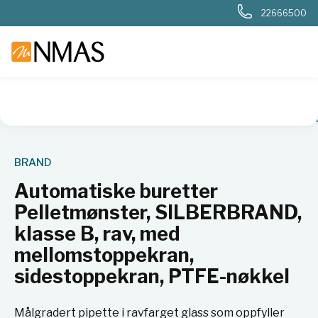
22666500
NMAS hjem
Produkter
Plast og glass i laboratoriet
Måleut
BRAND
Automatiske buretter
Pelletmønster, SILBERBRAND,
klasse B, rav, med
mellomstoppekran,
sidestoppekran, PTFE-nøkkel
Målgradert pipette i ravfarget glass som oppfyller