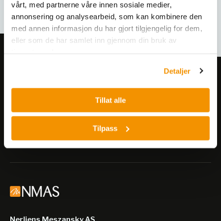
vårt, med partnerne våre innen sosiale medier,
annonsering og analysearbeid, som kan kombinere den
med annen informasjon du har gjort tilgjengelig for dem,
eller som de har samlet inn gjennom din bruk av
tjenestene deres.
Detaljer
Meld deg på vårt nyhetsbrev!
Få informasjon om produkter,
Tillat alle
arrangementer og kampanjer.
Tilpass
Meld på nyhetsbrev
Nerliens Meszansky AS