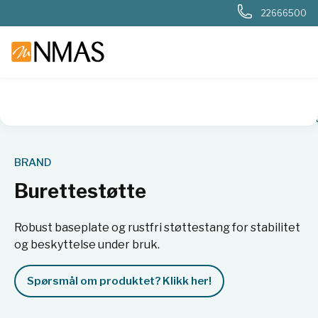
22666500
NMAS hjem
Produkter
Plast og glass i laboratoriet
Måleut
BRAND
Burettestøtte
Robust baseplate og rustfri støttestang for stabilitet
og beskyttelse under bruk.
Spørsmål om produktet? Klikk her!