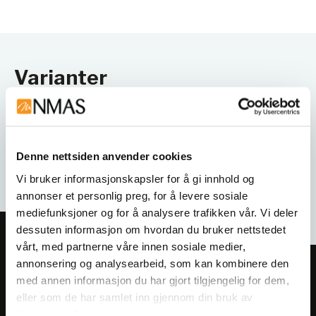
Varianter
Denne nettsiden anvender cookies
Vi bruker informasjonskapsler for å gi innhold og
annonser et personlig preg, for å levere sosiale
mediefunksjoner og for å analysere trafikken vår. Vi deler
dessuten informasjon om hvordan du bruker nettstedet
vårt, med partnerne våre innen sosiale medier,
annonsering og analysearbeid, som kan kombinere den
Meld deg på vårt nyhetsbrev!
med annen informasjon du har gjort tilgjengelig for dem,
Få informasjon om produkter,
eller som de har samlet inn gjennom din bruk av
arrangementer og kampanjer.
tjenestene deres.