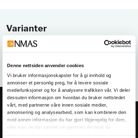
Varianter
Denne nettsiden anvender cookies
Vi bruker informasjonskapsler for å gi innhold og
annonser et personlig preg, for å levere sosiale
mediefunksjoner og for å analysere trafikken vår. Vi deler
dessuten informasjon om hvordan du bruker nettstedet
vårt, med partnerne våre innen sosiale medier,
annonsering og analysearbeid, som kan kombinere den
Meld deg på vårt nyhetsbrev!
med annen informasjon du har gjort tilgjengelig for dem,
Få informasjon om produkter,
eller som de har samlet inn gjennom din bruk av
arrangementer og kampanjer.
tjenestene deres.