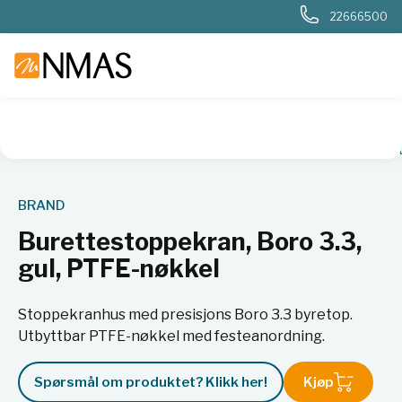
22666500
NMAS hjem
Produkter
Plast og glass i laboratoriet
Måleut
BRAND
Burettestoppekran, Boro 3.3,
gul, PTFE-nøkkel
Stoppekranhus med presisjons Boro 3.3 byretop.
Utbyttbar PTFE-nøkkel med festeanordning.
Spørsmål om produktet? Klikk her!
Kjøp