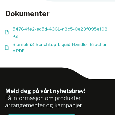
Dokumenter
54764fe2-ed5d-4361-a8c5-0e23f095ef08.j
pg
Biomek-i3-Benchtop-Liquid-Handler-Brochur
e.PDF
Meld deg på vårt nyhetsbrev!
Få informasjon om produkter,
arrangementer og kampanjer.