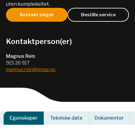
uten kompleksitet.
Kontakt selger
Bestille service
Kontaktperson(er)
Magnus Rein
915 26 917
magnus.rein@nmas.no
Egenskaper
Tekniske data
Dokumenter