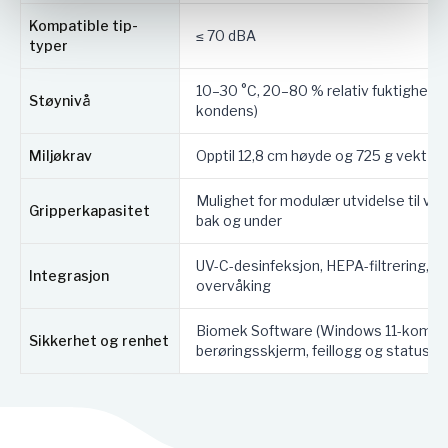
Kompatible tip-
≤ 70 dBA
typer
10–30 °C, 20–80 % relativ fuktighet (
Støynivå
kondens)
Miljøkrav
Opptil 12,8 cm høyde og 725 g vekt pe
Mulighet for modulær utvidelse til ven
Gripperkapasitet
bak og under
UV-C-desinfeksjon, HEPA-filtrering, 
Integrasjon
overvåking
Biomek Software (Windows 11-kompati
Sikkerhet og renhet
berøringsskjerm, feillogg og statuslys