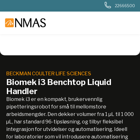
22666500
NMAS hjem
Produkter
Basis labutstyr
Væskehåndtering
BECKMAN COULTER LIFE SCIENCES
Biomek i3 Benchtop Liquid
Handler
Biomek i3 er en kompakt, brukervennlig
pipetteringsrobot for små til mellomstore
arbeidsmengder. Den dekker volumer fra 1 µL til 1 000
µL, har standard 96-tipsløsning, og tilbyr fleksibel
integrasjon for utvidelser og automatisering. Ideell
for laboratorier som vil introdusere automatisering