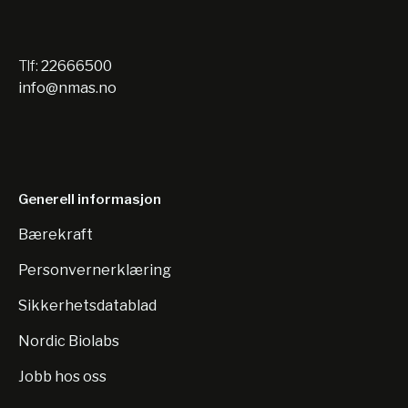
ultrafølsom gel-avbilder for forskere, dedikert til å
forbedre laboratoriesikkerheten og effektiviteten i
gelelektroforese-prosessen.
Tlf:
22666500
info@nmas.no
Generell informasjon
Bærekraft
Personvernerklæring
Sikkerhetsdatablad
Nordic Biolabs
Jobb hos oss