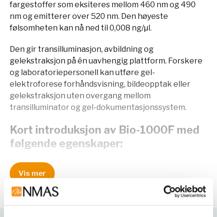
fargestoffer som eksiteres mellom 460 nm og 490
nm og emitterer over 520 nm. Den høyeste
følsomheten kan nå ned til 0,008 ng/μl.
Den gir transilluminasjon, avbildning og
gelekstraksjon på én uavhengig plattform. Forskere
og laboratoriepersonell kan utføre gel-
elektroforese forhåndsvisning, bildeopptak eller
gelekstraksjon uten overgang mellom
transilluminator og gel-dokumentasjonssystem.
Kort introduksjon av Bio-1000F med
følgende egenskaper:
Ultrahøy følsomhet ned til 8 pg per mikroliter.
Vis mer
Kompatibilitetstestet med EtBr-alternative
fargestoffer, som SYBR® Safe, GelRed®,
GelGreen®, Diamond®, EZ-VISION® Blue Light,
SafeView®, GreenView®, Midori Green Advanced,