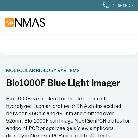
22666500
NMAS hjem
Produkter
Livsvitenskap
Molekylærbiologi
MOLECULAR BIOLOGY SYSTEMS
Bio1000F Blue Light Imager
Bio-1000F is excellent for the detection of
hydrolyzed Taqman probes or DNA stains excited
between 460nm and 490nm and emitted over
520nm. Bio-1000F can image NextGenPCR plates for
endpoint PCR or agarose gels View amplicons
directly in NextGenPCR microplates​ Detects