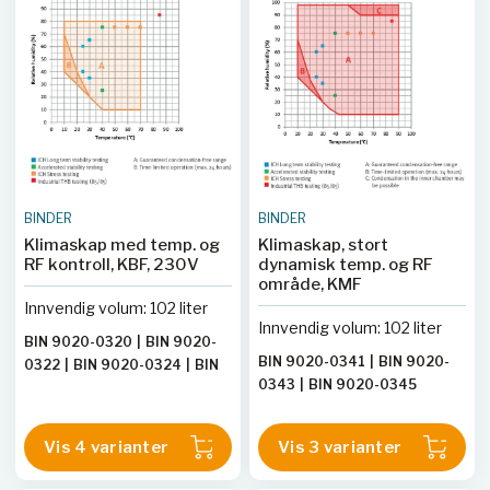
BINDER
BINDER
Klimaskap med temp. og
Klimaskap, stort
RF kontroll, KBF, 230V
dynamisk temp. og RF
område, KMF
Innvendig volum: 102 liter
Innvendig volum: 102 liter
BIN 9020-0320
|
BIN 9020-
BIN 9020-0341
|
BIN 9020-
0322
|
BIN 9020-0324
|
BIN
0343
|
BIN 9020-0345
9020-0326
Vis 4 varianter
Vis 3 varianter