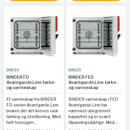
reststrømsbryter (RCD) på
30 mA for
operatørbeskyttelse under
tester som krever at døren
er åpen under oppvarming.
Leveres med en trådholder
for smeltedigler.
BINDER
BINDER
BINDER FD
BINDER FED
Avantgarde.Line tørke-
Avantgarde.Line tørke-
og varmeskap
og varmeskap
Et varmeskap fra BINDER
BINDER varmeskap i FED
FD-serien Avantgarde.Line
Avantgarde.Line har
brukes der det kreves rask
nærmest ubegrenset
tørking og sterilisering. Med
kapasitet og er svært
helt homogen
tilpasningsdyktige. Med
temperaturfordeling, rask
avanserte timerfunksjoner