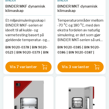
BINDER
BINDER
BINDER MKF dynamisk
BINDER MKT dynamisk
klimaskap
klimaskap
Et miljøsimuleringsskap i
Temperaturområder mellom
BINDER MKF-serien er
-70 °C og 180 °C, med den
ideelt til all kulde- og
ekstra fordelen av naturlig
varmetesting basert på
simulering, er det som gjør
gjeldende temperatur- og
BINDER MKT-serien så unik.
klimatestmetoder etter
Samtidig oppfyller dette
BIN 9020-0378
|
BIN 9020-
BIN 9020-0385
|
BIN 9020-
DIN- og IEC-standarder. Det
miljøsimuleringsskapet de
0523
|
BIN 9020-0379
|
BIN
0386
|
BIN 9020-0387
|
omfattende
høyeste kravene til
9020-0408
|
BIN 9020-0380
BIN9020-0363
|
BIN9020-
standardutstyret gjør
presisjon og ytelse for
|
BIN 9020-0381
|
BIN 9020-
0365
|
BIN9020-0364
miljøsimuleringsskapet
sykliske temperaturtester.
Vis 7 varianter
Vis 3 varianter
0409
|
BIN9020-0359
|
BIN
enkelt å betjene.
9020-0389
|
BIN9020-0446
|
BIN9020-0448
|
BIN9020-
0357
|
BIN9020-0358