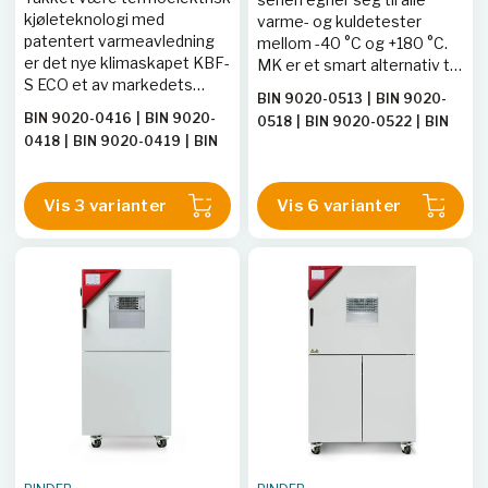
kjøleteknologi med
varme- og kuldetester
patentert varmeavledning
mellom -40 °C og +180 °C.
er det nye klimaskapet KBF-
MK er et smart alternativ til
S ECO et av markedets
kompliserte
BIN 9020-0513
|
BIN 9020-
mest energieffektive
spesialløsninger for sykliske
BIN 9020-0416
|
BIN 9020-
0518
|
BIN 9020-0522
|
BIN
konstantklimaskap. Den
temperaturtester.
0418
|
BIN 9020-0419
|
BIN
9020-0374
|
BIN 9020-0406
termoelektriske
9020-0421
|
BIN9020-0463
|
BIN 9020-0407
|
BIN 9020-
kjøleteknologien gjør også
|
BIN 9020-0464
|
BIN 9020-
0375
|
BIN 9020-0376
|
BIN
KBF-S ECO-serien svært
Vis 3 varianter
Vis 6 varianter
0420
|
BIN9020-0422
9020-0377
|
BIN9020-0388
|
stillegående i drift.
BIN9020-0447
|
BIN9020-
0303
|
BIN9020-0445
|
BIN9020-0356
|
BIN9020-
0355