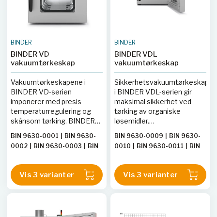
BINDER
BINDER
BINDER VD
BINDER VDL
vakuumtørkeskap
vakuumtørkeskap
Vakuumtørkeskapene i
Sikkerhetsvakuumtørkeskape
BINDER VD-serien
i BINDER VDL-serien gir
imponerer med presis
maksimal sikkerhet ved
temperaturregulering og
tørking av organiske
skånsom tørking. BINDERs
løsemidler.
patenterte
Eksplosjonsbeskyttet skap
BIN 9630-0001
|
BIN 9630-
BIN 9630-0009
|
BIN 9630-
ekspansjonshylleteknologi
med klassifisering etter
0002
|
BIN 9630-0003
|
BIN
0010
|
BIN 9630-0011
|
BIN
optimaliserer i tillegg
ATEX-direktivet 2014/34/EU:
9630-0005
|
BIN 9630-0006
9630-0014
|
BIN 9630-0013
varmeoverføringen. Hyllene
EX II 2/3/- G IIB T3 Gb/Gc/- X.
|
BIN 9630-0007
|
BIN 9630-0015
kan flyttes for fleksibel
Vis 3 varianter
Vis 3 varianter
plassering, og skapets
innside er enkel å rengjøre.