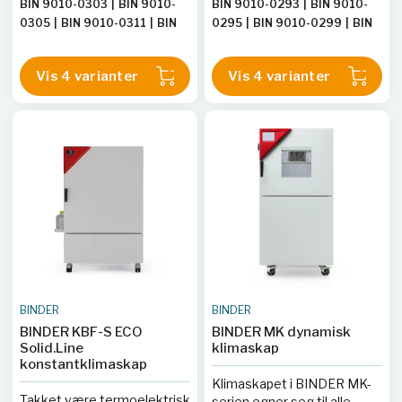
BIN 9010-0303
|
BIN 9010-
BIN 9010-0293
|
BIN 9010-
dynamikk og kraftig vifte
og regulerbar vifte er
0305
|
BIN 9010-0311
|
BIN
0295
|
BIN 9010-0299
|
BIN
sparer dette varmeskapet
temperatur- og
9010-0309
|
BIN9010-0306
9010-0301
|
BIN9010-0294
|
verdifull tid.
konveksjonsforhold enkle å
|
BIN9010-0310
|
BIN9010-
BIN9010-0300
|
BIN9010-
styre.
Vis 4 varianter
Vis 4 varianter
0304
0296
|
BIN9010-0302
BINDER
BINDER
BINDER KBF-S ECO
BINDER MK dynamisk
Solid.Line
klimaskap
konstantklimaskap
Klimaskapet i BINDER MK-
Takket være termoelektrisk
serien egner seg til alle