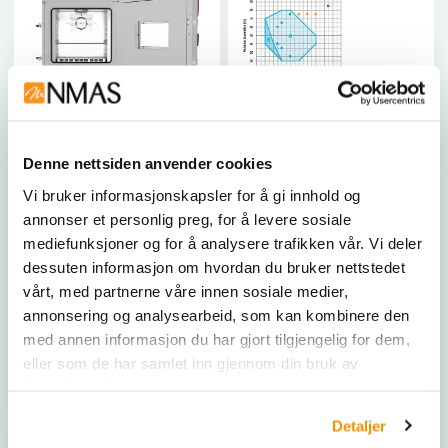
Denne nettsiden anvender cookies
BINDER
BINDER
Vi bruker informasjonskapsler for å gi innhold og
Batteritestskap, LIT M.
Klimaskap KBF-S
-40 til+110°C.
Solid.Line,
annonser et personlig preg, for å levere sosiale
400V/50Hz
mediefunksjoner og for å analysere trafikken vår. Vi deler
Innvendig volum: 247 liter
dessuten informasjon om hvordan du bruker nettstedet
400 V 3~ 50 Hz
BIN 9020-0366
|
BIN 9020-
vårt, med partnerne våre innen sosiale medier,
BIN 9020-0402
|
BIN 9020-
0368
|
BIN 9020-0370
|
BIN
annonsering og analysearbeid, som kan kombinere den
0403
9020-0372
med annen informasjon du har gjort tilgjengelig for dem,
eller som de har samlet inn gjennom din bruk av
Vis 2 varianter
Vis 4 varianter
tjenestene deres.
Detaljer