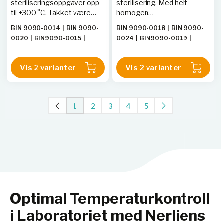
steriliseringsoppgaver opp
sterilisering. Med helt
til +300 °C. Takket være
homogen
naturlig konveksjon er alle
temperaturfordeling, rask
BIN 9090-0014
|
BIN 9090-
BIN 9090-0018
|
BIN 9090-
termiske prosesser i dette
dynamikk og kraftig vifte
0020
|
BIN9090-0015
|
0024
|
BIN9090-0019
|
tørkeskapet svært
sparer dette varmeskapet
BIN9090-0021
BIN9090-0025
effektive. ED-serien sikrer
verdifull tid.
rask og jevn tørking.
Vis 2 varianter
Vis 2 varianter
1
2
3
4
5
Optimal Temperaturkontroll
i Laboratoriet med Nerliens