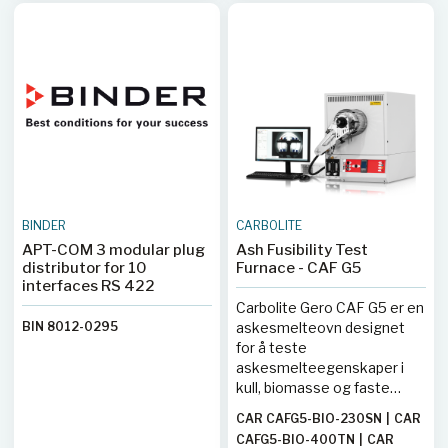
BINDER
CARBOLITE
APT-COM 3 modular plug
Ash Fusibility Test
distributor for 10
Furnace - CAF G5
interfaces RS 422
Carbolite Gero CAF G5 er en
BIN 8012-0295
askesmelteovn designet
for å teste
askesmelteegenskaper i
kull, biomasse og faste
gjenvunne brensler (SRF).
CAR CAFG5-BIO-230SN
|
CAR
Ovnen oppfyller
CAFG5-BIO-400TN
|
CAR
standardene ISO 540:2008,