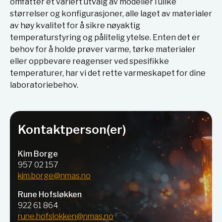
omfatter et variert utvalg av modeller i ulike
størrelser og konfigurasjoner, alle laget av materialer
av høy kvalitet for å sikre nøyaktig
temperaturstyring og pålitelig ytelse. Enten det er
behov for å holde prøver varme, tørke materialer
eller oppbevare reagenser ved spesifikke
temperaturer, har vi det rette varmeskapet for dine
laboratoriebehov.
Kontaktperson(er)
Kim Borge
957 02 157
kim.borge@nmas.no
Rune Hofsløkken
922 61 864
rune.hofslokken@nmas.no