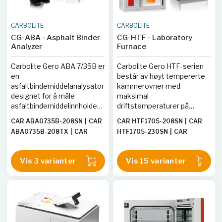
CARBOLITE
CARBOLITE
CG-ABA - Asphalt Binder
CG-HTF - Laboratory
Analyzer
Furnace
Carbolite Gero ABA 7/35B er
Carbolite Gero HTF-serien
en
består av høyt tempererte
asfaltbindemiddelanalysator
kammerovner med
designet for å måle
maksimal
asfaltbindemiddelinnholdet i
driftstemperaturer på
varmblandet asfalt (HMA)
1700 °C eller 1800 °C. De
CAR ABA0735B-208SN
|
CAR
CAR HTF1705-208SN
|
CAR
ved hjelp av
mindre modellene er
ABA0735B-208TX
|
CAR
HTF1705-230SN
|
CAR
glødetapsmetoden, i
benkmonterte, mens de
ABA0735B-230SN
|
CAR
HTF1710-208SN
|
CAR
samsvar med standardene
større er gulvstående, med
ABA0735B-230TX
|
CAR
HTF1710-230SN
|
CAR
AASHTO T 308-10, ASTM
kammerkapasiteter fra 4 til
Vis 3 varianter
Vis 15 varianter
ABA0735B-400TN
HTF1710-400TN
|
CAR
D6307-19 og BS EN 12697-
10 liter. Disse ovnene er
HTF1804-208SN
|
CAR
39:2020. Den integrerte
utstyrt med høykvalitets
HTF1804-230SN
|
CAR
mikroprosessorstyrte
molybdendisilisid (MoSi₂)
HTF1804-400TN
|
CAR
veiings- og
varmeelementer og har en
beregningssystemet er
vertikal løftedør som holder
HTF1808-208SN
|
CAR
konfigurerbart for å tillate
den oppvarmede overflaten
HTF1808-230SN
|
CAR