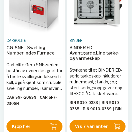
variasjoner i den
borte fra brukeren. Den
HTF1808-400TN
|
CAR
standardiserte
avanserte ildfaste interiøret
HTF1727-208TX
|
CAR
testmetoden.
kombinert med
HTF1727-230TX
|
CAR
Testresultater er
energieffektiv lav termisk
HTF1727-400TN
|
CAR
tilgjengelige både i trykt og
masseisolasjon sikrer
HTF1764-208TX
|
CAR
digitalt format. Den
optimal ytelse. En
HTF1764-230TX
|
CAR
høytemperatur
programmerbar
HTF1764-400TN
|
CAR
CARBOLITE
BINDER
etterbrenneren minimerer
EPC3016P1-kontroller og
HTF1827-208TX
|
CAR
CG-SNF - Swelling
BINDER ED
produksjonen av skadelige
overtemperaturbeskyttelse
HTF1827-230TX
|
CAR
Number Index Furnace
Avantgarde.Line tørke-
avfallsrøyk.
er standardfunksjoner.
HTF1827-400TN
|
CAR
og varmeskap
Asfaltbindemiddelanalysatoren
HTF1864-208TX
|
CAR
Carbolite Gero SNF-serien
leveres komplett med to
Styrkene til et BINDER ED-
HTF1864-230TX
|
CAR
består av ovner designet for
sett med prøvekurver.
serie tørkeskap inkluderer
å teste svellingsindeksen til
HTF1864-400TN
rutinemessig tørking og
kull, også kjent som crucible
steriliseringsoppgaver opp
swelling number, i samsvar
til +300 °C. Takket være
med standardene BS ISO
CAR SNF-208SN
|
CAR SNF-
naturlig konveksjon er alle
501:2012 og ASTM
BIN 9010-0333
|
BIN 9010-
230SN
termiske prosesser i dette
D720/D720M-15. Disse
0335
|
BIN 9010-0339
|
BIN
tørkeskapet svært
ovnene har nøyaktig
9010-0341
|
BIN 9010-0336
effektive. ED-serien sikrer
temperaturkontroll via en
|
BIN 9010-0340
|
BIN 9010-
rask og jevn tørking.
132 PID-kontroller og er
Kjøp her
Vis 7 varianter
0334
utstyrt med en