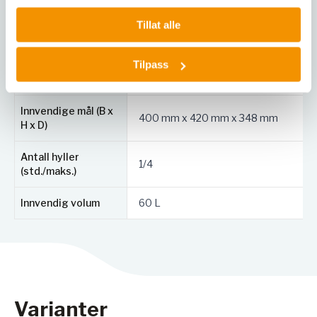
Strømdata
Tillat alle
(frekvens, effekt,
50 Hz, 2,8 kW, 12,5 A, fuse 16,0 A, 1~
strøm, sikring, fase)
Tilpass
Antall ytterdører
1
Innvendige mål (B x
400 mm x 420 mm x 348 mm
H x D)
Antall hyller
1/4
(std./maks.)
Innvendig volum
60 L
Varianter