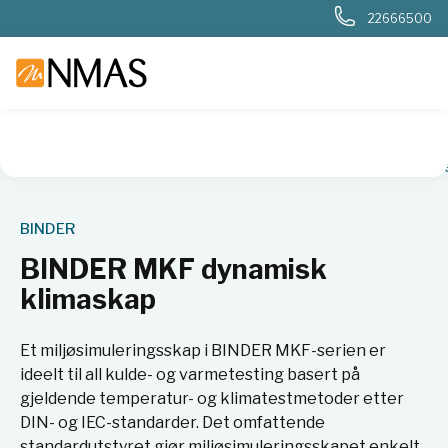
22666500
NMAS hjem
Produkter
Basis labutstyr
Varmeskap og ovn
BINDER
BINDER MKF dynamisk
klimaskap
Et miljøsimuleringsskap i BINDER MKF-serien er
ideelt til all kulde- og varmetesting basert på
gjeldende temperatur- og klimatestmetoder etter
DIN- og IEC-standarder. Det omfattende
standardutstyret gjør miljøsimuleringsskapet enkelt