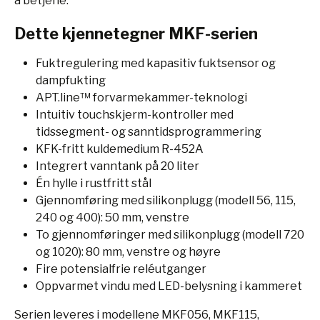
å betjene.
Dette kjennetegner MKF-serien
Fuktregulering med kapasitiv fuktsensor og
dampfukting
APT.line™ forvarmekammer-teknologi
Intuitiv touchskjerm-kontroller med
tidssegment- og sanntidsprogrammering
KFK-fritt kuldemedium R-452A
Integrert vanntank på 20 liter
Én hylle i rustfritt stål
Gjennomføring med silikonplugg (modell 56, 115,
240 og 400): 50 mm, venstre
To gjennomføringer med silikonplugg (modell 720
og 1020): 80 mm, venstre og høyre
Fire potensialfrie reléutganger
Oppvarmet vindu med LED-belysning i kammeret
Serien leveres i modellene MKF056, MKF115,