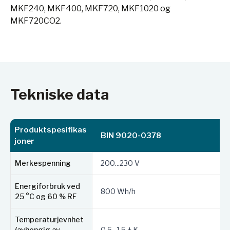
MKF240, MKF400, MKF720, MKF1020 og
MKF720CO2.
Tekniske data
Produktspesifikas
BIN 9020-0378
joner
Merkespenning
200...230 V
Energiforbruk ved
800 Wh/h
25 °C og 60 % RF
Temperaturjevnhet
(avhengig av
0.5...1.5 ± K