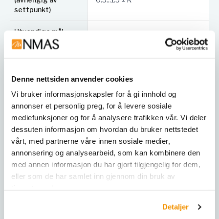
settpunkt)
Utvendige mål
720 mm x 1,445 mm x 780 mm
netto (B x H x D)
Nettovekt (tomt
175 kg
skap)
Denne nettsiden anvender cookies
Vi bruker informasjonskapsler for å gi innhold og
Gjennomsnittlig
oppvarmingsrate
annonser et personlig preg, for å levere sosiale
iht. IEC 60068-3-5
5.0 K/min
mediefunksjoner og for å analysere trafikken vår. Vi deler
mellom -40 °C og
dessuten informasjon om hvordan du bruker nettstedet
180 °C
vårt, med partnerne våre innen sosiale medier,
annonsering og analysearbeid, som kan kombinere den
Temperaturområde
-40...180 °C
med annen informasjon du har gjort tilgjengelig for dem,
eller som de har samlet inn gjennom din bruk av
Kapslingsgrad iht.
IP 20
tjenestene deres.
EN 60529
Detaljer
Tillatt totallast
60 kg