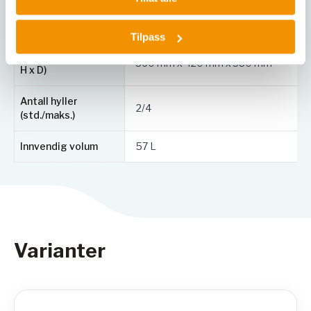
Antall ytterdører
1
Tilpass
Innvendige mål (B x
360 mm x 420 mm x 380 mm
H x D)
Antall hyller
2/4
(std./maks.)
Innvendig volum
57 L
Varianter