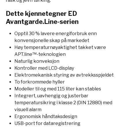
rask og jevn tørking.
Dette kjennetegner ED
Avantgarde.Line-serien
Opptil 30 % lavere energiforbruk enn
konvensjonelle skap på markedet
Høy temperaturnøyaktighet takket være
APT.line™-teknologien
Naturlig konveksjon
Kontroller med LCD-display
Elektromekanisk styring av avtrekksspjeldet
To forkrommede hyller
Modeller til og med 115 liter kan stables
Integrert, uavhengig og justerbar
temperatursikring i klasse 2 (DIN 12880) med
visuell alarm
Ergonomisk håndtaksdesign
USB-port for dataregistrering