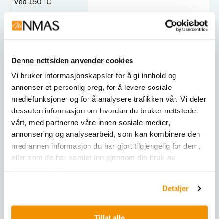
ved 150 °C
Utvendige mål
560 mm x 625 mm x 565 mm
netto (B x H x D)
Nettovekt (tomt
Denne nettsiden anvender cookies
39 kg
skap)
Vi bruker informasjonskapsler for å gi innhold og
annonser et personlig preg, for å levere sosiale
Oppvarmingstid til
50 min
150 °C
mediefunksjoner og for å analysere trafikken vår. Vi deler
dessuten informasjon om hvordan du bruker nettstedet
Temperaturområde
+5 °C above ambient temperature to
vårt, med partnerne våre innen sosiale medier,
annonsering og analysearbeid, som kan kombinere den
Kapslingsgrad iht.
med annen informasjon du har gjort tilgjengelig for dem,
IP 20
EN 60529
eller som de har samlet inn gjennom din bruk av
tjenestene deres.
Tillatt totallast
70 kg
Detaljer
Strømdata
(frekvens, effekt,
50/60 Hz, 1,05 kW, 4,6 A, fuse 6,3 A, 1
strøm, sikring, fase)
Tillat alle