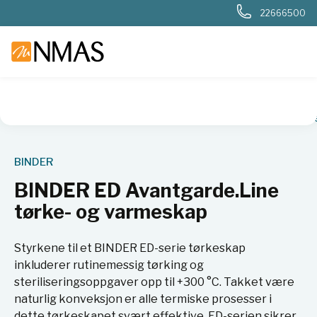
22666500
NMAS hjem
Produkter
Basis labutstyr
Varmeskap og ovn
BINDER
BINDER ED Avantgarde.Line
tørke- og varmeskap
Styrkene til et BINDER ED-serie tørkeskap
inkluderer rutinemessig tørking og
steriliseringsoppgaver opp til +300 °C. Takket være
naturlig konveksjon er alle termiske prosesser i
dette tørkeskapet svært effektive. ED-serien sikrer