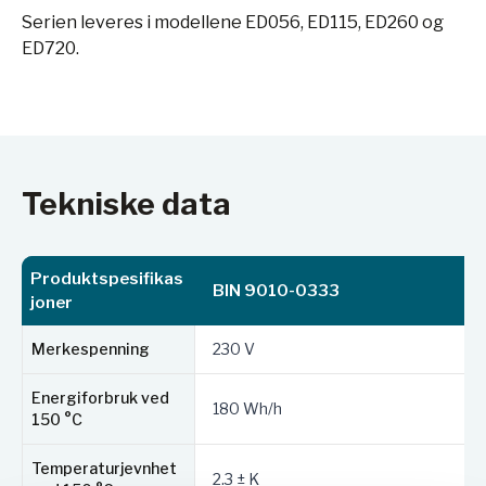
Serien leveres i modellene ED056, ED115, ED260 og
ED720.
Tekniske data
Produktspesifikas
BIN 9010-0333
joner
Merkespenning
230 V
Energiforbruk ved
180 Wh/h
150 °C
Temperaturjevnhet
2.3 ± K