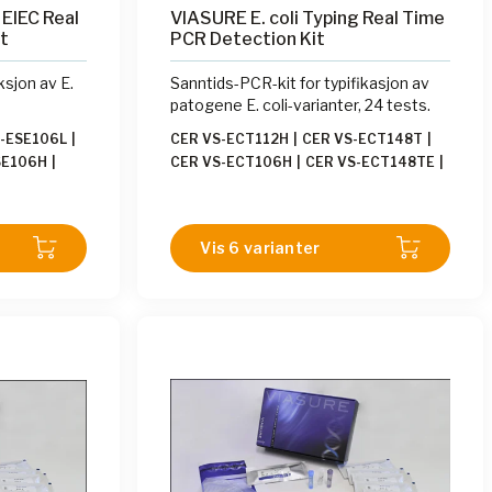
 EIEC Real
VIASURE E. coli Typing Real Time
t
PCR Detection Kit
sjon av E.
Sanntids-PCR-kit for typifikasjon av
patogene E. coli-varianter, 24 tests.
-ESE106L
|
CER VS-ECT112H
|
CER VS-ECT148T
|
SE106H
|
CER VS-ECT106H
|
CER VS-ECT148TE
|
ESE196T
|
CER VS-ECT112L
|
CER VS-ECT106L
ESE136
|
CER
12H
Vis 6 varianter