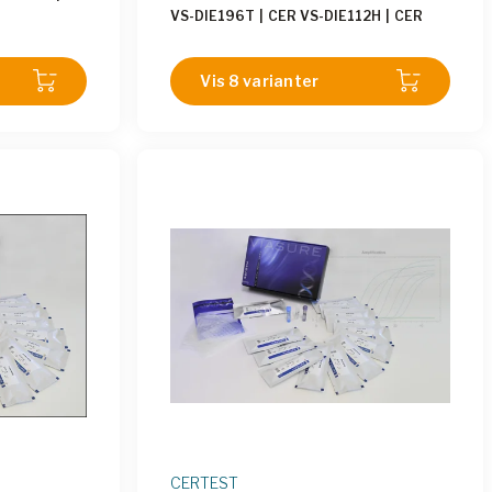
VS-DIE196T
|
CER VS-DIE112H
|
CER
DEN112L
|
VS-DIE196TE
|
CER VS-DIE106H
|
CER
S-DEN113L
|
VS-DIE113L
|
CER VS-DIE106L
DEN106L
Vis 8 varianter
CERTEST