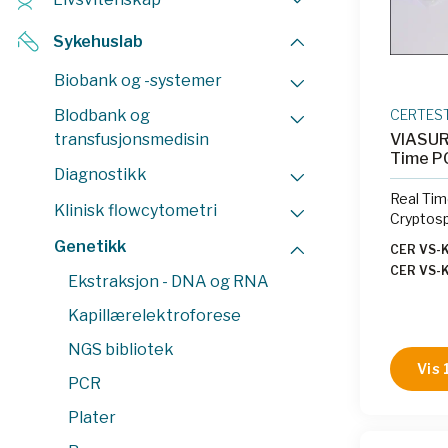
Sykehuslab
Biobank og -systemer
Blodbank og
CERTES
transfusjonsmedisin
VIASUR
Time P
Diagnostikk
Real Tim
Klinisk flowcytometri
Cryptosp
Genetikk
CER VS-
CER VS-
Ekstraksjon - DNA og RNA
CER VS-
CER VS-
Kapillærelektroforese
CER VS-
NGS bibliotek
Vis 
PCR
Plater