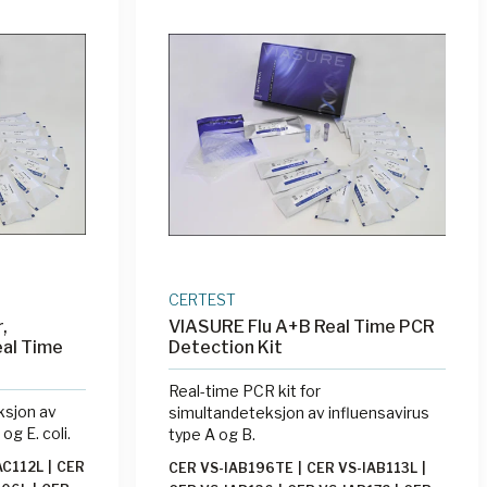
CERTEST
,
VIASURE Flu A+B Real Time PCR
eal Time
Detection Kit
Real-time PCR kit for
ksjon av
simultandeteksjon av influensavirus
g E. coli.
type A og B.
AC112L
|
CER
CER VS-IAB196TE
|
CER VS-IAB113L
|