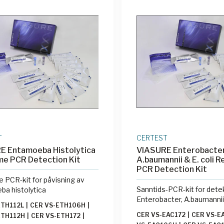
T
CERTEST
E Entamoeba Histolytica
VIASURE Enterobacter
me PCR Detection Kit
A.baumannii & E. coli R
PCR Detection Kit
e PCR-kit for påvisning av
Sanntids-PCR-kit for dete
a histolytica
Enterobacter, A.baumannii o
ETH112L
|
CER VS-ETH106H
|
CER VS-EAC172
|
CER VS-E
ETH112H
|
CER VS-ETH172
|