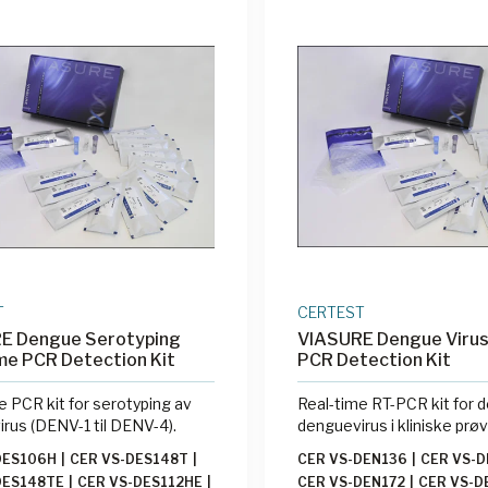
T
CERTEST
E Dengue Serotyping
VIASURE Dengue Virus
me PCR Detection Kit
PCR Detection Kit
e PCR kit for serotyping av
Real-time RT-PCR kit for 
rus (DENV-1 til DENV-4).
denguevirus i kliniske prøv
DES106H
|
CER VS-DES148T
|
CER VS-DEN136
|
CER VS-
DES148TE
|
CER VS-DES112HE
|
CER VS-DEN172
|
CER VS-D