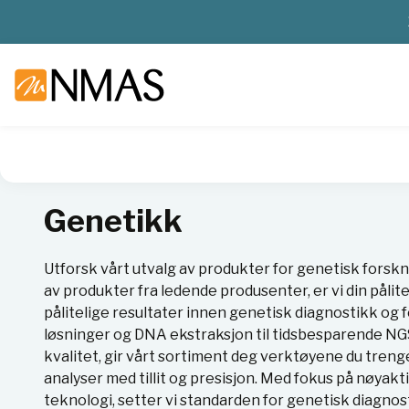
NMAS hjem
Produkter
Sykehuslab
Genetikk
Genetikk
Utforsk vårt utvalg av produkter for genetisk forskn
av produkter fra ledende produsenter, er vi din pålit
pålitelige resultater innen genetisk diagnostikk og
løsninger og DNA ekstraksjon til tidsbesparende NG
kvalitet, gir vårt sortiment deg verktøyene du treng
analyser med tillit og presisjon. Med fokus på nøyakt
teknologi, setter vi standarden for genetisk diagnost