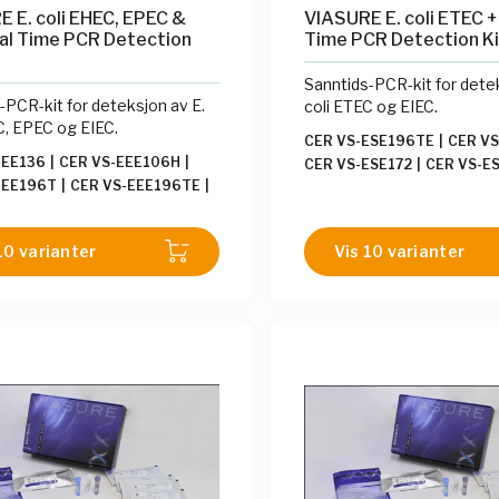
 E. coli EHEC, EPEC &
VIASURE E. coli ETEC +
al Time PCR Detection
Time PCR Detection Ki
Sanntids-PCR-kit for detek
-PCR-kit for deteksjon av E.
coli ETEC og EIEC.
C, EPEC og EIEC.
CER VS-ESE196TE
|
CER VS
EEE136
|
CER VS-EEE106H
|
CER VS-ESE172
|
CER VS-E
EEE196T
|
CER VS-EEE196TE
|
CER VS-ESE113H
|
CER VS-
EEE113L
|
CER VS-EEE113H
|
CER VS-ESE113L
|
CER VS-
EEE112L
|
CER VS-EEE112H
|
VS-ESE112L
|
CER VS-ESE1
10 varianter
Vis 10 varianter
EEE172
|
CER VS-EEE106L