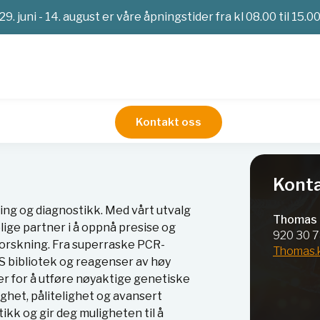
29. juni - 14. august er våre åpningstider fra kl 08.00 til 15.0
Kontakt oss
Konta
ing og diagnostikk. Med vårt utvalg
Thomas 
elige partner i å oppnå presise og
920 30 
 forskning. Fra superraske PCR-
Thomas.
S bibliotek og reagenser av høy
er for å utføre nøyaktige genetiske
ighet, pålitelighet og avansert
ikk og gir deg muligheten til å