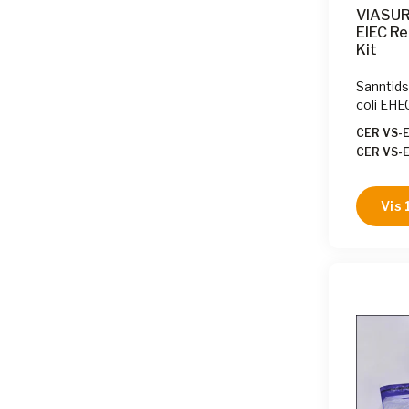
VIASURE
EIEC Re
Kit
Sanntids
coli EHE
CER VS-
CER VS-
CER VS-
CER VS-
Vis 
CER VS-