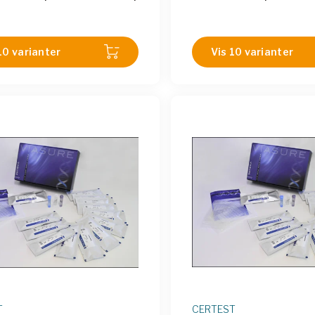
DES106HE
|
CER VS-DES112LE
|
CER VS-DEN113H
|
CER VS-
DES106LE
|
CER VS-DES112H
|
CER VS-DEN196TE
|
CER V
DES106L
|
CER VS-DES112L
CER VS-DEN112H
|
CER VS-
10 varianter
Vis 10 varianter
T
CERTEST