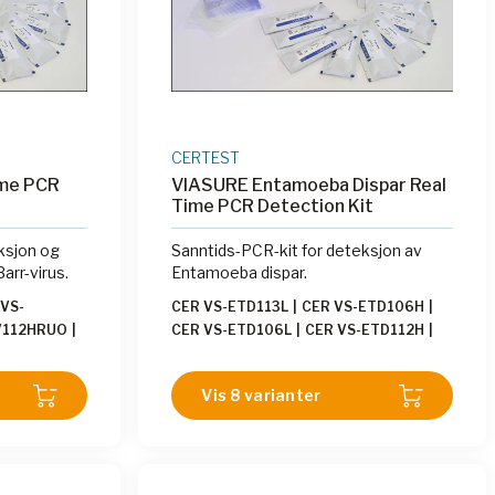
CERTEST
ime PCR
VIASURE Entamoeba Dispar Real
Time PCR Detection Kit
ksjon og
Sanntids-PCR-kit for deteksjon av
arr-virus.
Entamoeba dispar.
VS-
CER VS-ETD113L
|
CER VS-ETD106H
|
V112HRUO
|
CER VS-ETD106L
|
CER VS-ETD112H
|
CER VS-ETD196T
|
CER VS-ETD113H
|
CER VS-ETD196TE
|
CER VS-ETD112L
Vis 8 varianter