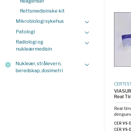
Reagenser
Rettsmedisinske kit
Mikrobiologi sykehus
Patologi
Radiologi og
nukleærmedisin
Nukleær, strålevern,
beredskap, dosimetri
CERTES
VIASUR
Real Ti
Real-tim
denguevi
CER VS-
CER VS-