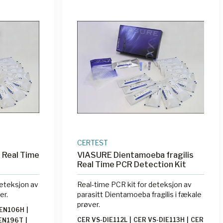
CERTEST
 Real Time
VIASURE Dientamoeba fragilis
Real Time PCR Detection Kit
deteksjon av
Real-time PCR kit for deteksjon av
er.
parasitt Dientamoeba fragilis i fækale
prøver.
DEN106H
|
CER VS-DIE112L
|
CER VS-DIE113H
|
CER
EN196T
|