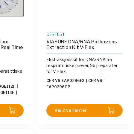
CERTEST
ium,
VIASURE DNA/RNA Pathogens
a Real Time
Extraction Kit V-Flex
Ekstraksjonskit for DNA/RNA fra
respiratoriske prøver, 96 preparater
parasittiske
for V-Flex.
CER VS-EAP0296FX
|
CER VS-
KGE112H
|
EAP0296OP
KGE113H
|
-KGE106H
|
S-KGE196T
|
Vis 2 varianter
KGE136
|
GE112LE