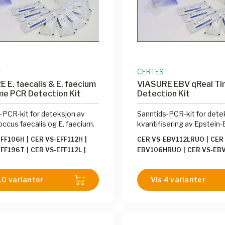
T
CERTEST
 E. faecalis & E. faecium
VIASURE EBV qReal T
me PCR Detection Kit
Detection Kit
-PCR-kit for deteksjon av
Sanntids-PCR-kit for dete
ccus faecalis og E. faecium.
kvantifisering av Epstein-B
EFF106H
|
CER VS-EFF112H
|
CER VS-EBV112LRUO
|
CER 
EFF196T
|
CER VS-EFF112L
|
EBV106HRUO
|
CER VS-EB
EFF106L
|
CER VS-EFF113H
|
CER VS-EBV106LRUO
EFF113L
|
CER VS-EFF136
|
CER
10 varianter
Vis 4 varianter
96TE
|
CER VS-EFF172