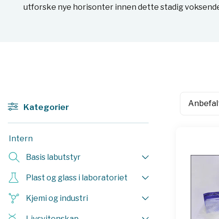
utforske nye horisonter innen dette stadig voksend
Kategorier
Intern
Basis labutstyr
Plast og glass i laboratoriet
Kjemi og industri
Livsvitenskap