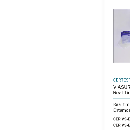
CERTES
VIASUR
Real Ti
Real-tim
Entamoeb
CER VS-
CER VS-