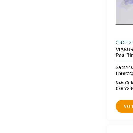
CERTES
VIASURE
Real Ti
Sanntids
Enteroco
CER VS-
CER VS-
CER VS-
CER VS-
Vis 
VS-EFF1