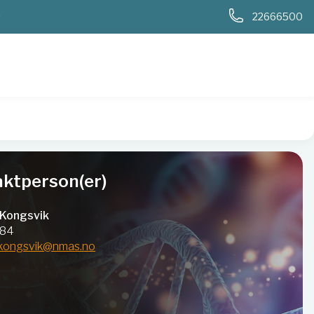
0
22666500
ktperson(er)
Kongsvik
784
kongsvik@nmas.no