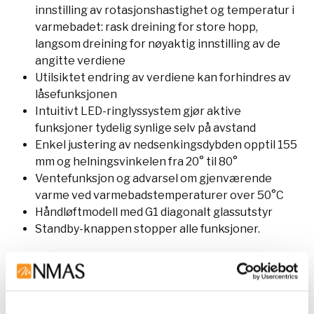
innstilling av rotasjonshastighet og temperatur i
varmebadet: rask dreining for store hopp,
langsom dreining for nøyaktig innstilling av de
angitte verdiene
Utilsiktet endring av verdiene kan forhindres av
låsefunksjonen
Intuitivt LED-ringlyssystem gjør aktive
funksjoner tydelig synlige selv på avstand
Enkel justering av nedsenkingsdybden opptil 155
mm og helningsvinkelen fra 20° til 80°
Ventefunksjon og advarsel om gjenværende
varme ved varmebadstemperaturer over 50°C
Håndløftmodell med G1 diagonalt glassutstyr
Standby-knappen stopper alle funksjoner.
Denne teksten er oversatt av AI-verktøy fra OpenAI
og feil kan derfor forekomme.