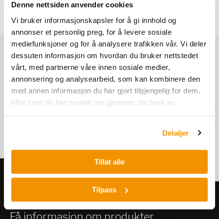
Denne nettsiden anvender cookies
Vi bruker informasjonskapsler for å gi innhold og
annonser et personlig preg, for å levere sosiale
mediefunksjoner og for å analysere trafikken vår. Vi deler
dessuten informasjon om hvordan du bruker nettstedet
Varianter
vårt, med partnerne våre innen sosiale medier,
annonsering og analysearbeid, som kan kombinere den
med annen informasjon du har gjort tilgjengelig for dem,
eller som de har samlet inn gjennom din bruk av
tjenestene deres.
Detaljer
Tillat alle
Tilpass
Meld deg på vårt nyhetsbrev!
Få informasjon om produkter,