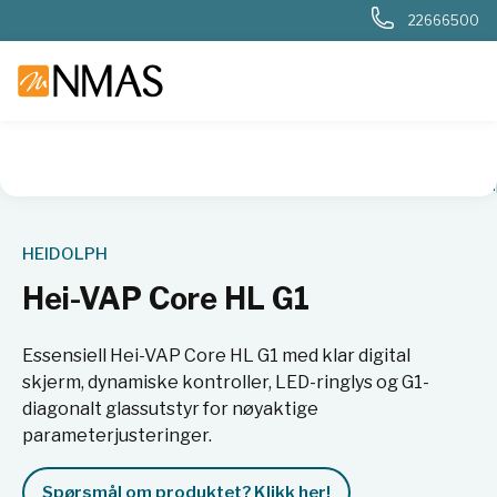
22666500
NMAS hjem
Produkter
Kjemi og industri
Rotasjonsfordam
HEIDOLPH
Hei-VAP Core HL G1
Essensiell Hei-VAP Core HL G1 med klar digital
skjerm, dynamiske kontroller, LED-ringlys og G1-
diagonalt glassutstyr for nøyaktige
parameterjusteringer.
Spørsmål om produktet? Klikk her!