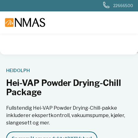
22666500
NMAS hjem
Produkter
Kjemi og industri
Rotasjonsfordam
HEIDOLPH
Hei-VAP Powder Drying-Chill
Package
Fullstendig Hei-VAP Powder Drying-Chill-pakke
inkluderer ekspertkontroll, vakuumspumpe, kjøler,
slangesett og mer.