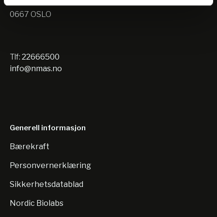
Nils Hansens vei 10
0667 OSLO
Tlf:
22666500
info@nmas.no
Generell informasjon
Bærekraft
Personvernerklæring
Sikkerhetsdatablad
Nordic Biolabs