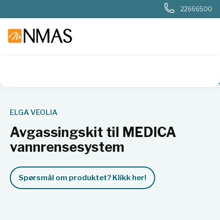
22666500
NMAS hjem
Produkter
Basis labutstyr
Vannrensing
For
ELGA VEOLIA
Avgassingskit til MEDICA
vannrensesystem
Spørsmål om produktet? Klikk her!