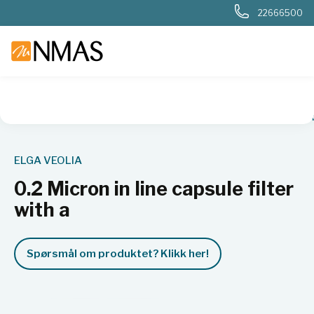
22666500
NMAS hjem
Produkter
Basis labutstyr
Vannrensing
For
ELGA VEOLIA
0.2 Micron in line capsule filter
with a
Spørsmål om produktet? Klikk her!