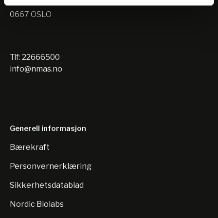
Nils Hansens vei 10
0667 OSLO
Tlf:
22666500
info@nmas.no
Generell informasjon
Bærekraft
Personvernerklæring
Sikkerhetsdatablad
Nordic Biolabs