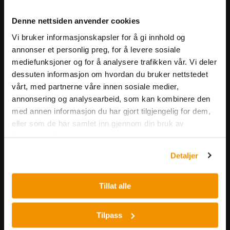
Meld deg på vårt nyhetsbrev!
Denne nettsiden anvender cookies
Få informasjon om produkter,
Vi bruker informasjonskapsler for å gi innhold og
arrangementer og kampanjer.
annonser et personlig preg, for å levere sosiale
mediefunksjoner og for å analysere trafikken vår. Vi deler
Meld på nyhetsbrev
dessuten informasjon om hvordan du bruker nettstedet
vårt, med partnerne våre innen sosiale medier,
annonsering og analysearbeid, som kan kombinere den
med annen informasjon du har gjort tilgjengelig for dem,
eller som de har samlet inn gjennom din bruk av
tjenestene deres.
Detaljer
Nerliens Meszansky AS
Besøksadresse:
Tillat alle
Nils Hansens vei 8
0667 OSLO
Tilpass
Lager: