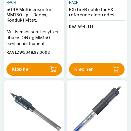
HACH
HACH
5048 Multisensor for
FX/1m/B cable for FX
MM150 - pH, Redox,
reference electrodes
Konduktivitet,
RAA A94L111
Multisensor som benyttes
til sensION og MM150
bærbart instrument
RAA LZW5048.97.0002
Kjøp her
Kjøp her