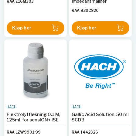
Impedansmåliner
RAA E16M303
RAA B20C820
Kjøp her
Kjøp her
HACH
HACH
Elektrolyttløsning 0.1 M,
Gallic Acid Solution, 50 ml
125ml, for sensION+ ISE
SCDB
RAA LZW9901.99
RAA 1442326