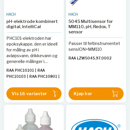
HACH
HACH
pH-elektrode kombinert
5045 Multisensor for
digital, IntelliCal
MM110, pH, Redox, T
sensor
PHC101-elektroden har
Passer til feltinstrumentet
epoksykappe, den er ideell
sensION+MM110
for måling av pH i
avløpsvann, drikkevann og
RAA LZW5045.97.0002
generelle målinger i
vannbaserte prøver. pH-
RAA PHC10101
|
RAA
område fra 2-14. Gelbasert
PHC10103
|
RAA PHC10801
|
elektrode med Ag/AgCl
RAA PHC20101
|
RAA
referansesystem. Åpen
PHC20103
|
RAA PHC28101
|
Liquid junction.
Vis 16 varianter
Kjøp her
RAA PHC28103
|
RAA
Temperaturområde 0-50°C
PHC30101
|
RAA PHC30103
|
RAA PHC70501
|
RAA
PHC705A01
|
RAA PHC72501
|
RAA PHC72901
|
RAA
PHC73501
|
RAA PHC74501
|