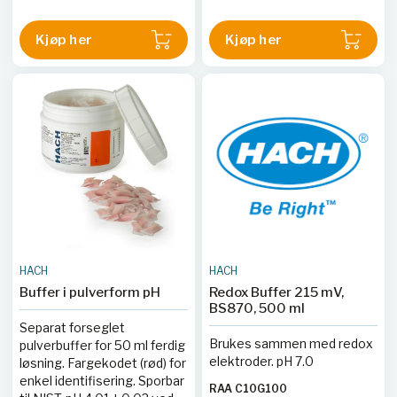
Kjøp her
Kjøp her
HACH
HACH
Buffer i pulverform pH
Redox Buffer 215 mV,
BS870, 500 ml
Separat forseglet
Brukes sammen med redox
pulverbuffer for 50 ml ferdig
elektroder. pH 7.0
løsning. Fargekodet (rød) for
enkel identifisering. Sporbar
RAA C10G100