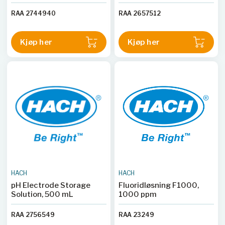
RAA 2744940
RAA 2657512
Kjøp her
Kjøp her
HACH
HACH
pH Electrode Storage
Fluoridløsning F1000,
Solution, 500 mL
1000 ppm
RAA 2756549
RAA 23249