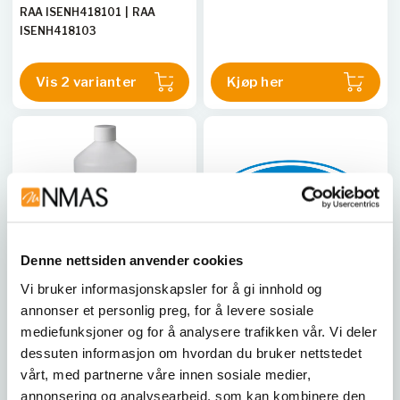
metodeinnstillingene
RAA ISENH418101
|
RAA
automatisk.
ISENH418103
Vis 2 varianter
Kjøp her
Denne nettsiden anvender cookies
Vi bruker informasjonskapsler for å gi innhold og
annonser et personlig preg, for å levere sosiale
HACH
HACH
mediefunksjoner og for å analysere trafikken vår. Vi deler
Natriumhydroksydløsning,
Kombinert pH-elektrode,
1.00N, 900 ml
dessuten informasjon om hvordan du bruker nettstedet
pHC3006-9. Ag/AgCl.
Skrutopp
vårt, med partnerne våre innen sosiale medier,
RAA 104553
annonsering og analysearbeid, som kan kombinere den