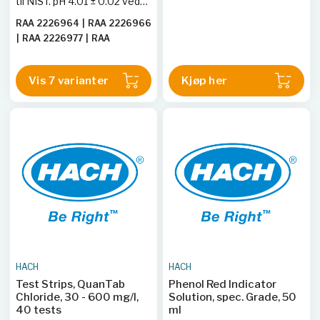
til NIST. pH 4.01 ± 0.02 ved
25 °C.
RAA 2226964
|
RAA 2226966
|
RAA 2226977
|
RAA
2226995
|
RAA 222702
|
RAA
2227064
|
RAA 2227066
|
Vis 7 varianter
Kjøp her
RAA 2227095
|
RAA 2227164
|
RAA 2227166
HACH
HACH
Test Strips, QuanTab
Phenol Red Indicator
Chloride, 30 - 600 mg/l,
Solution, spec. Grade, 50
40 tests
ml