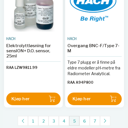
RAA PHC80501
HACH
HACH
Elektrolyttløsning for
Overgang BNC-F/Type 7-
sensION+ D.O. sensor,
M
25ml
Type 7 plugg er å finne på
RAA LZW9811.99
eldre modeller pH-metre fra
Radiometer Analytical.
RAA A94P800
Kjøp her
Kjøp her
1
2
3
4
5
6
7