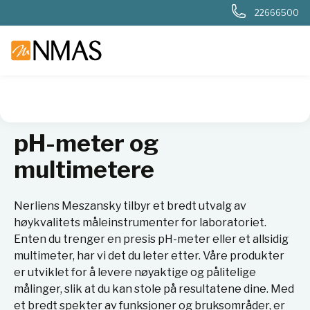
22666500
NMAS hjem
Produkter
Basis labutstyr
Generelt labutstyr
pH-meter og
multimetere
Nerliens Meszansky tilbyr et bredt utvalg av
høykvalitets måleinstrumenter for laboratoriet.
Enten du trenger en presis pH-meter eller et allsidig
multimeter, har vi det du leter etter. Våre produkter
er utviklet for å levere nøyaktige og pålitelige
målinger, slik at du kan stole på resultatene dine. Med
et bredt spekter av funksjoner og bruksområder, er