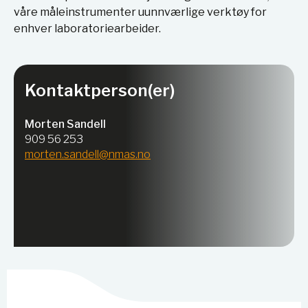
våre måleinstrumenter uunnværlige verktøy for
enhver laboratoriearbeider.
Kontaktperson(er)
Morten Sandell
909 56 253
morten.sandell@nmas.no