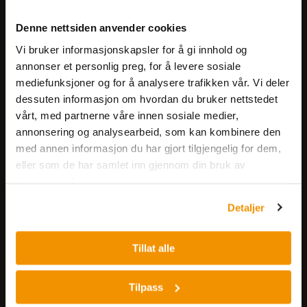
Meld deg på vårt nyhetsbrev!
Denne nettsiden anvender cookies
Få informasjon om produkter,
Vi bruker informasjonskapsler for å gi innhold og
arrangementer og kampanjer.
annonser et personlig preg, for å levere sosiale
mediefunksjoner og for å analysere trafikken vår. Vi deler
Meld på nyhetsbrev
dessuten informasjon om hvordan du bruker nettstedet
vårt, med partnerne våre innen sosiale medier,
annonsering og analysearbeid, som kan kombinere den
med annen informasjon du har gjort tilgjengelig for dem,
eller som de har samlet inn gjennom din bruk av
tjenestene deres.
Detaljer
Nerliens Meszansky AS
Besøksadresse:
Tillat alle
Nils Hansens vei 8
0667 OSLO
Tilpass
Lager: