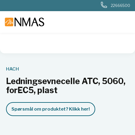
22666500
NMAS hjem
Produkter
Basis labutstyr
Generelt labutstyr
HACH
Ledningsevnecelle ATC, 5060,
forEC5, plast
Spørsmål om produktet? Klikk her!