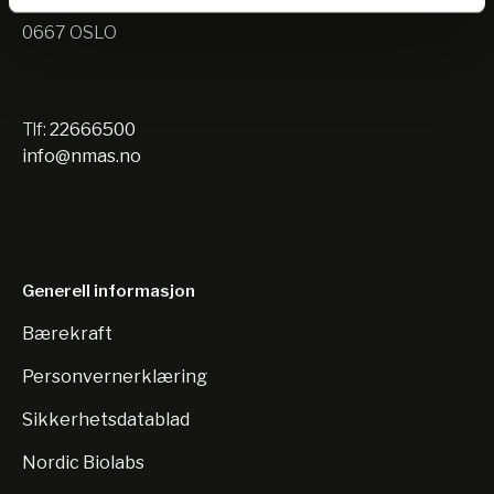
Nils Hansens vei 10
0667 OSLO
Tlf:
22666500
info@nmas.no
Generell informasjon
Bærekraft
Personvernerklæring
Sikkerhetsdatablad
Nordic Biolabs