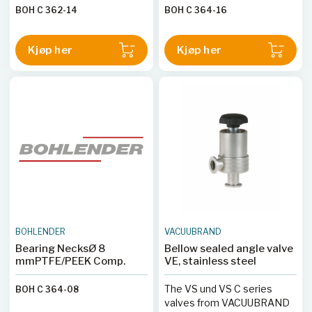
BOH C 362-14
BOH C 364-16
Kjøp her
Kjøp her
BOHLENDER
VACUUBRAND
Bearing NecksØ 8
Bellow sealed angle valve
mmPTFE/PEEK Comp.
VE, stainless steel
The VS und VS C series
BOH C 364-08
valves from VACUUBRAND