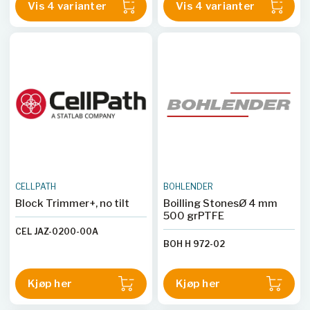
Vis 4 varianter
Vis 4 varianter
CELLPATH
BOHLENDER
Block Trimmer+, no tilt
Boilling StonesØ 4 mm
500 grPTFE
CEL JAZ-0200-00A
BOH H 972-02
Kjøp her
Kjøp her