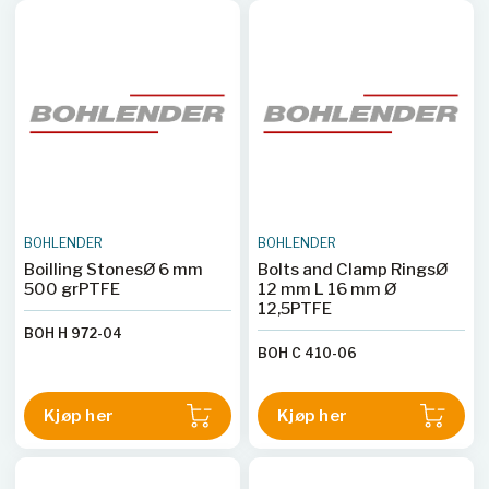
BOHLENDER
BOHLENDER
Boilling StonesØ 6 mm
Bolts and Clamp RingsØ
500 grPTFE
12 mm L 16 mm Ø
12,5PTFE
BOH H 972-04
BOH C 410-06
Kjøp her
Kjøp her