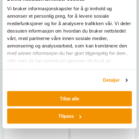
Vi bruker informasjonskapsler for å gi innhold og
annonser et personlig preg, for å levere sosiale
mediefunksjoner og for å analysere trafikken vår. Vi deler
dessuten informasjon om hvordan du bruker nettstedet
vårt, med partnerne våre innen sosiale medier,
annonsering og analysearbeid, som kan kombinere den
med annen informasjon du har gjort tilgjengelig for dem,
eller som de har samlet inn gjennom din bruk av
COPAN
COPAN
tjenestene deres.
Biquetra 10 ul loops
Biquetra 30 ul loops
special welded ring, blå, 2
special welded ring, rød, 2
Detaljer
stk
stk
WR086-03-0602
WR086-03-0603
Tillat alle
Kjøp her
Kjøp her
Tilpass