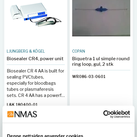
LJUNGBERG & KÖGEL
COPAN
Biosealer CR4, power unit
Biquetra 1 ul simple round
ring loop, gul, 2 stk
Biosealer CR 4 AA is built for
sealing PVCtubes,
WR086-03-0601
especially for bloodbags
tubes or plasmaferesis
sets. CR 4 AA has a powerful
RF-unit which makes it
L&K 180400-01
suitable both for routine
procedures at donation
rooms and repeated
Kjøp her
Kjøp her
operations at preparation
rooms without overheating.
Denne nettsiden anvender cookies