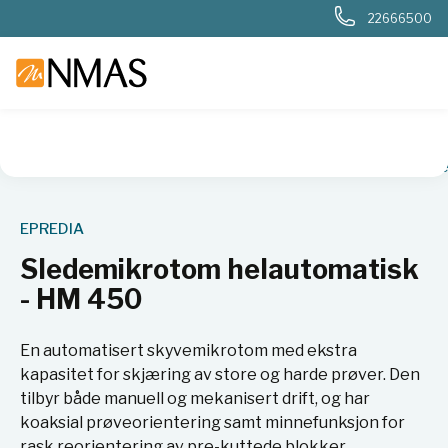
22666500
NMAS hjem
Produkter
Sykehuslab
Patologi
Mikrotome
EPREDIA
Sledemikrotom helautomatisk
- HM 450
En automatisert skyvemikrotom med ekstra
kapasitet for skjæring av store og harde prøver. Den
tilbyr både manuell og mekanisert drift, og har
koaksial prøveorientering samt minnefunksjon for
rask reorientering av pre-kuttede blokker.