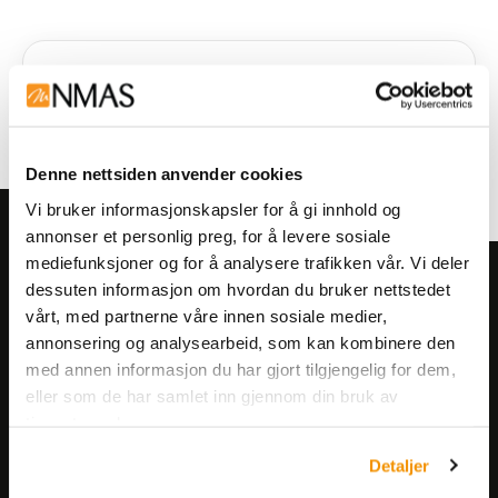
Denne nettsiden anvender cookies
Vi bruker informasjonskapsler for å gi innhold og
annonser et personlig preg, for å levere sosiale
mediefunksjoner og for å analysere trafikken vår. Vi deler
Meld deg på vårt nyhetsbrev!
dessuten informasjon om hvordan du bruker nettstedet
vårt, med partnerne våre innen sosiale medier,
Få informasjon om produkter,
annonsering og analysearbeid, som kan kombinere den
arrangementer og kampanjer.
med annen informasjon du har gjort tilgjengelig for dem,
eller som de har samlet inn gjennom din bruk av
Meld på nyhetsbrev
tjenestene deres.
Detaljer