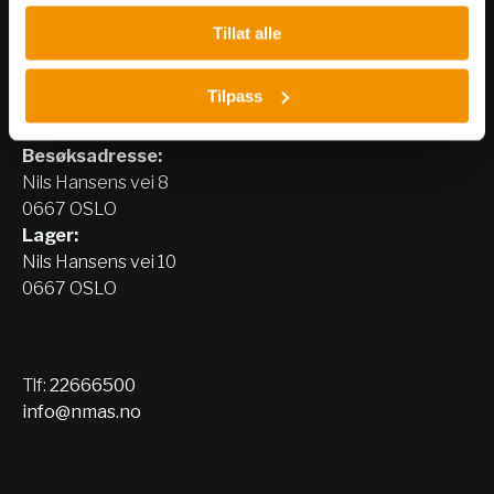
Tillat alle
Tilpass
Nerliens Meszansky AS
Besøksadresse:
Nils Hansens vei 8
0667 OSLO
Lager:
Nils Hansens vei 10
0667 OSLO
Tlf:
22666500
info@nmas.no