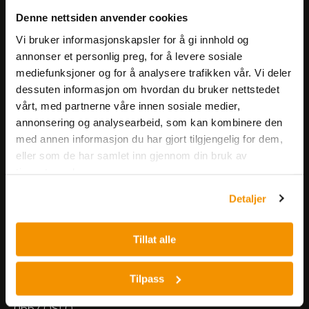
Få informasjon om produkter,
Denne nettsiden anvender cookies
arrangementer og kampanjer.
Vi bruker informasjonskapsler for å gi innhold og
annonser et personlig preg, for å levere sosiale
mediefunksjoner og for å analysere trafikken vår. Vi deler
Meld på nyhetsbrev
dessuten informasjon om hvordan du bruker nettstedet
vårt, med partnerne våre innen sosiale medier,
annonsering og analysearbeid, som kan kombinere den
med annen informasjon du har gjort tilgjengelig for dem,
eller som de har samlet inn gjennom din bruk av
tjenestene deres.
Nerliens Meszansky AS
Detaljer
Besøksadresse:
Tillat alle
Nils Hansens vei 8
0667 OSLO
Lager:
Tilpass
Nils Hansens vei 10
0667 OSLO