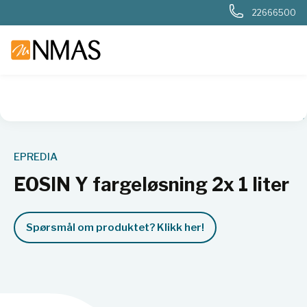
22666500
NMAS hjem
Produkter
Sykehuslab
Patologi
Farging og
EPREDIA
EOSIN Y fargeløsning 2x 1 liter
Spørsmål om produktet? Klikk her!