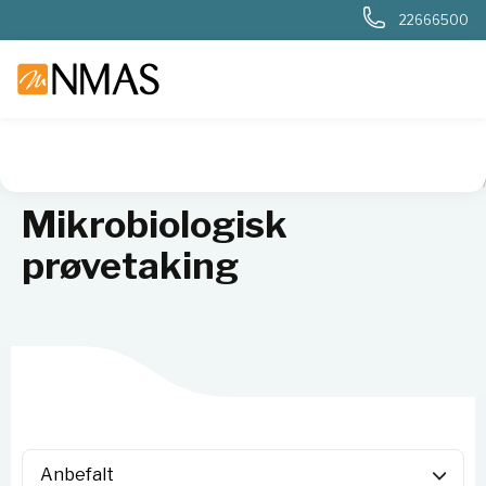
22666500
NMAS hjem
Produkter
Sykehuslab
Mikrobiologi sykehus
Mikrobiologisk
prøvetaking