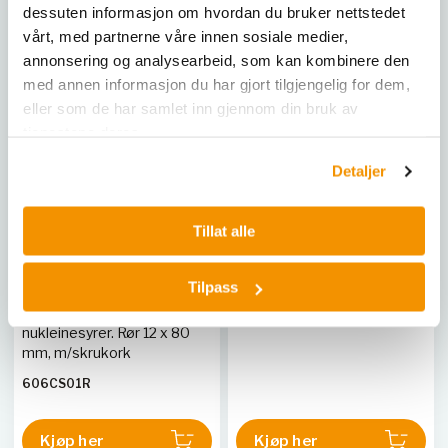
dessuten informasjon om hvordan du bruker nettstedet
vårt, med partnerne våre innen sosiale medier,
annonsering og analysearbeid, som kan kombinere den
med annen informasjon du har gjort tilgjengelig for dem,
eller som de har samlet inn gjennom din bruk av
tjenestene deres.
Detaljer
COPAN
COPAN
eNAT, 2 ml medium,
eNAT, Bulk, 400 ml flaske
regulær flock swab, pk à
Tillat alle
500 stk
6E001S.RD
Spesialmedium for
Tilpass
transport, stabilisering og
preservering av
nukleinesyrer. Rør 12 x 80
mm, m/skrukork
606CS01R
Kjøp her
Kjøp her