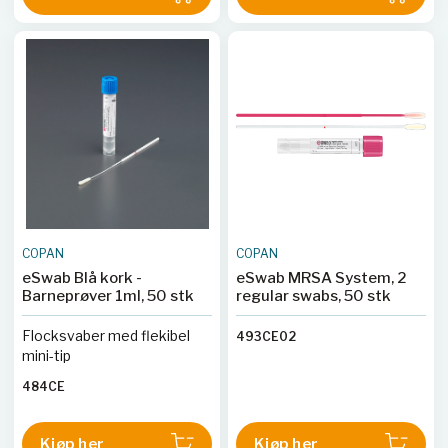
COPAN
COPAN
eSwab Blå kork -
eSwab MRSA System, 2
Barneprøver 1ml, 50 stk
regular swabs, 50 stk
Flocksvaber med flekibel
493CE02
mini-tip
484CE
Kjøp her
Kjøp her