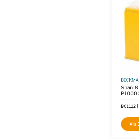
BECKMAN
Span-8 
B01112
|
Vis 