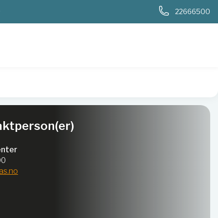
0
22666500
ktperson(er)
nter
00
as.no