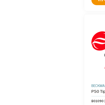
reformat
labware 
especial
not alwa
our tips
polyprop
ensure t
proof, a
of DNA, 
pyrogen/
Case of 
BECKMAN
P50 Ti
B01090