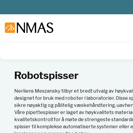
NMAS hjem
Produkter
Plast og glass i laboratoriet
Pipet
Robotspisser
Nerliens Meszansky tilbyr et bredt utvalg av høykval
designet for bruk med roboter i laboratorier. Disse s
sikre nøyaktig og pålitelig væskehåndtering, uavheng
Våre pipettespisser er laget av høykvalitets materi
kvalitetskontroll for å møte de strengeste standarde
spisser til komplekse automatiserte systemer eller e