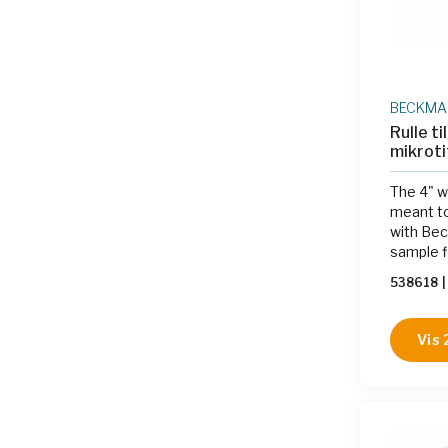
BECKMAN
Rulle ti
mikroti
The 4" wi
meant to
with Bec
sample fi
538618
|
Vis 