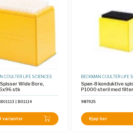
 COULTER LIFE SCIENCES
BECKMAN COULTER LIFE 
Spisser Wide Bore,
Span-8 konduktive spis
P1000 5x96 stk
P1000 steril med filte
B01113
|
B01114
987925
3 varianter
Kjøp her