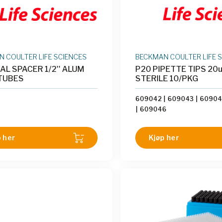
 COULTER LIFE SCIENCES
BECKMAN COULTER LIFE 
AL SPACER 1/2'' ALUM
P20 PIPETTE TIPS 20u
TUBES
STERILE 10/PKG
609042
|
609043
|
6090
|
609046
 her
Kjøp her