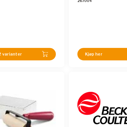
267004
2 varianter
Kjøp her