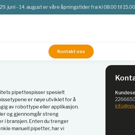
29. juni - 14. august er våre åpningstider fra kl 08.00 til 15.0
Kontakt oss
tespisser
Robotspisser
Konta
itets pipettespisser spesielt
Kundese
226665
pissetypene er nøye utviklet for å
info@nm
ig av robottype eller applikasjon.
aler og gjennomgår streng
r i bransjen. Enten du trenger
nkle manuell pipetter, har vi