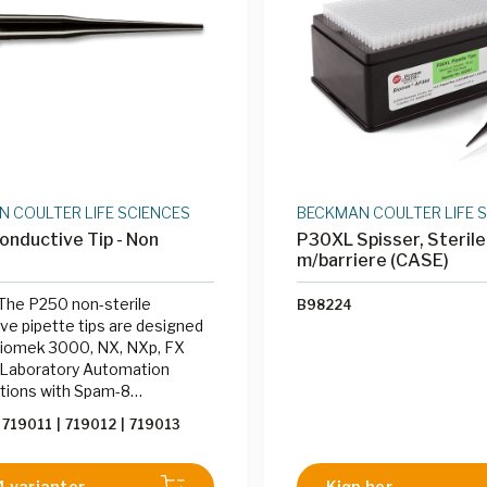
 COULTER LIFE SCIENCES
BECKMAN COULTER LIFE 
nductive Tip - Non
P30XL Spisser, Sterile
m/barriere (CASE)
The P250 non-sterile
B98224
ve pipette tips are designed
Biomek 3000, NX, NXp, FX
 Laboratory Automation
tions with Spam-8
al precision. The innovative
719011
|
719012
|
719013
tips make automating
es easier, such as compound
, consolidation, and
4 varianter
Kjøp her