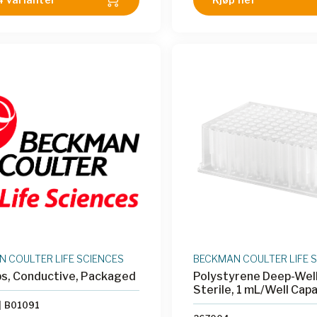
ting to and from a variety of
types. Conductive tips are
ly useful when volumes are
ys known or specified. Like all
, the P250s are made of 100%
ylene, are manufactured to
hey are straight and leak-
nd are guaranteed to be free
DNase/RNase, PCR inhibition,
endotoxin and trace metals.
10 racks.
 COULTER LIFE SCIENCES
BECKMAN COULTER LIFE 
ps, Conductive, Packaged
Polystyrene Deep-Well
Sterile, 1 mL/Well Capa
|
B01091