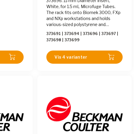
373696. 11-mm Diameter Insert,
White, for 1.5 mL Microfuge Tubes.
The rack fits onto Biomek 3000, FXp
and NXp workstations and holds
various-sized polystyrene and
polypropylene tubes, Microfuge Tubes
373691
|
373694
|
373696
|
373697
|
and cryovials. To ensure proper tube
373698
|
373699
fit, inserts must be used. Due to
variations among manufacturers,
tubes and cryovials should be
Vis 4 varianter
measured prior to selecting an insert.
Measure one inch from the tube
bottom and select the insert with the
appropriate diameter, or check for
size using inserts from your starter
kit. Order is a case of 25 11-mm
diameter 1.5 mL microfuge white
insert tubes.