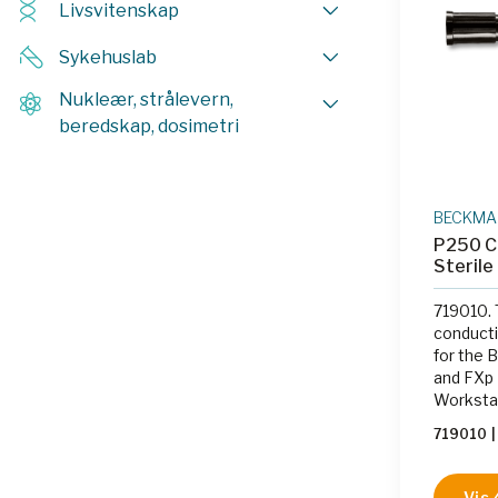
Livsvitenskap
Sykehuslab
Nukleær, strålevern,
beredskap, dosimetri
BECKMAN
P250 Co
Sterile
719010. 
conducti
for the 
and FXp
Worksta
mechanic
719010
|
Span-8 
process
retrieval
Vis 