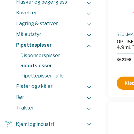
Flasker og begerglass
Kuvetter
Lagring & stativer
Måleutstyr
BECKMAN
OPTISE
Pipettespisser
4.9mL 
Dispenserspisser
362198
Robotspisser
Pipettepisser - alle
Kjøp
Plater og skåler
Rør
Trakter
Kjemi og industri