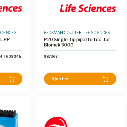
SCIENCES
BECKMAN COULTER LIFE SCIENCES
L PP
P20 Single-tip pipette tool for
Biomek 3000
44
|
609045
987367
Kjøp her