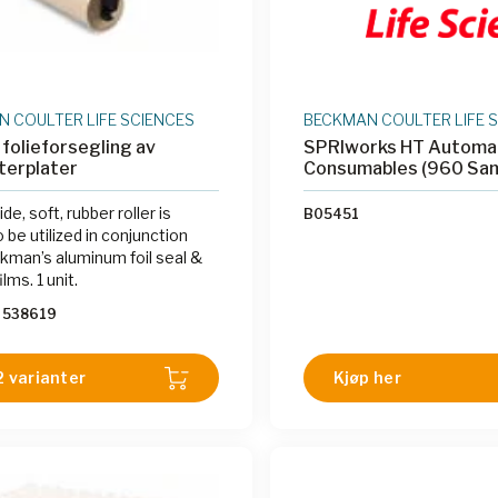
 COULTER LIFE SCIENCES
BECKMAN COULTER LIFE 
l folieforsegling av
SPRIworks HT Automa
terplater
Consumables (960 Sam
de, soft, rubber roller is
B05451
 be utilized in conjunction
kman’s aluminum foil seal &
lms. 1 unit.
538619
2 varianter
Kjøp her