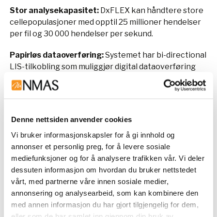
Stor analysekapasitet:
DxFLEX kan håndtere store
cellepopulasjoner med opptil 25 millioner hendelser
per fil og 30 000 hendelser per sekund.
Papirløs dataoverføring:
Systemet har bi-directional
LIS-tilkobling som muliggjør digital dataoverføring
fra LIS til DxFLEX instrumentet, og tilbake.
Kompakt design:
Det plassbesparende designet til
DxFLEX eliminerer behovet for en kompressorkart,
Denne nettsiden anvender cookies
noe som frigjør verdifull laboratorieplass.
Vi bruker informasjonskapsler for å gi innhold og
Brukervennlighet:
Intuitiv programvare gjør det
annonser et personlig preg, for å levere sosiale
enkelt å bruke systemet, selv for de som er nye til
mediefunksjoner og for å analysere trafikken vår. Vi deler
flowcytometri.
dessuten informasjon om hvordan du bruker nettstedet
vårt, med partnerne våre innen sosiale medier,
annonsering og analysearbeid, som kan kombinere den
med annen informasjon du har gjort tilgjengelig for dem,
eller som de har samlet inn gjennom din bruk av