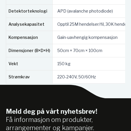
Detektorteknologi
APD (avalanche photodiode)
Analysekapasitet
Opptil 25M hendelser/fil, 30K hendel
Kompensasjon
Gain-uavhengig kompensasjon
Dimensjoner (B×D×H)
50cm × 70cm × 100cm
Vekt
150 kg
Strømkrav
220-240V, 50/60Hz
Meld deg på vårt nyhetsbrev!
Få informasjon om produkter,
arrangementer og kampanjer.