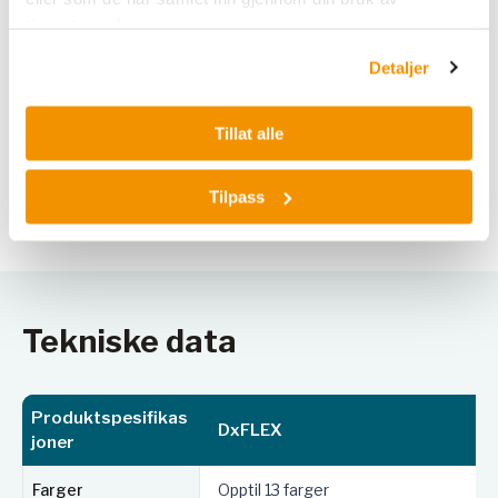
tjenestene deres.
Detaljer
Tillat alle
Tilpass
Tekniske data
Produktspesifikas
DxFLEX
joner
Farger
Opptil 13 farger