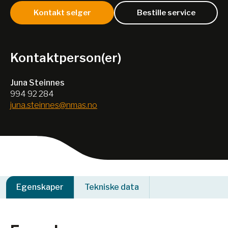
Kontakt selger
Bestille service
Kontaktperson(er)
Juna Steinnes
994 92 284
juna.steinnes@nmas.no
Egenskaper
Tekniske data