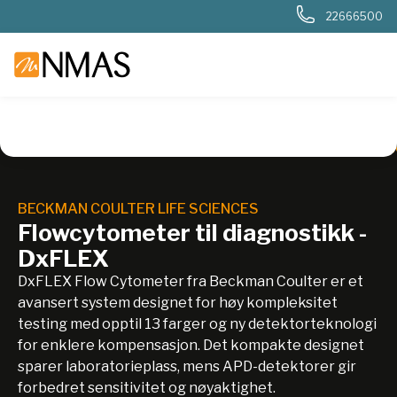
22666500
NMAS hjem
Produkter
Livsvitenskap
Flowcytometri
Fl
BECKMAN COULTER LIFE SCIENCES
Flowcytometer til diagnostikk -
DxFLEX
DxFLEX Flow Cytometer fra Beckman Coulter er et
avansert system designet for høy kompleksitet
testing med opptil 13 farger og ny detektorteknologi
for enklere kompensasjon. Det kompakte designet
sparer laboratorieplass, mens APD-detektorer gir
forbedret sensitivitet og nøyaktighet.