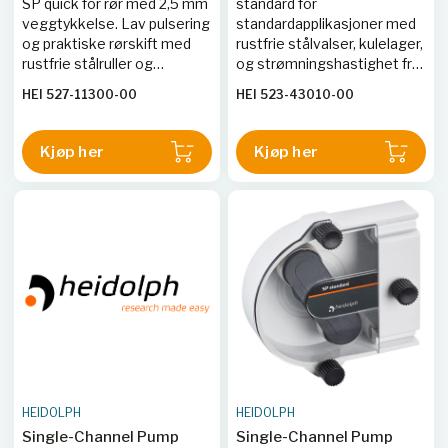
SP quick for rør med 2,5 mm
standard for
veggtykkelse. Lav pulsering
standardapplikasjoner med
og praktiske rørskift med
rustfrie stålvalser, kulelager,
rustfrie stålruller og
og strømningshastighet fra
kulelager.
2,0 til 4 151 ml per minutt.
HEI 527-11300-00
HEI 523-43010-00
Kjøp her
Kjøp her
HEIDOLPH
HEIDOLPH
Single-Channel Pump
Single-Channel Pump