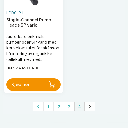
HEIDOLPH
Single-Channel Pump
Heads SP vario
Justerbare enkanals
pumpehoder SP vario med
konvekse ruller for skånsom
håndtering av organiske
cellekulturer, med
strømningshastigheter fra
HEI 523-45110-00
2,0 til 4 151 ml/min.
Kjøp her
1
2
3
4