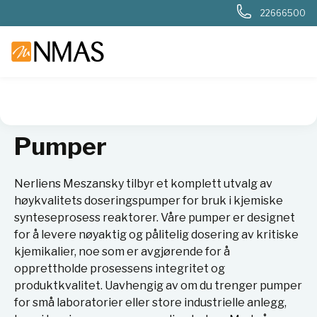
22666500
NMAS hjem
Produkter
Kjemi og industri
Pumper
Pumper
Nerliens Meszansky tilbyr et komplett utvalg av
høykvalitets doseringspumper for bruk i kjemiske
synteseprosess reaktorer. Våre pumper er designet
for å levere nøyaktig og pålitelig dosering av kritiske
kjemikalier, noe som er avgjørende for å
opprettholde prosessens integritet og
produktkvalitet. Uavhengig av om du trenger pumper
for små laboratorier eller store industrielle anlegg,