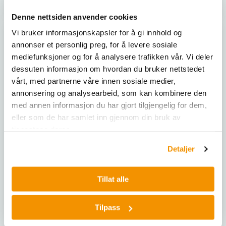
Kjøp her
Kjøp her
Denne nettsiden anvender cookies
Vi bruker informasjonskapsler for å gi innhold og
annonser et personlig preg, for å levere sosiale
mediefunksjoner og for å analysere trafikken vår. Vi deler
dessuten informasjon om hvordan du bruker nettstedet
vårt, med partnerne våre innen sosiale medier,
annonsering og analysearbeid, som kan kombinere den
med annen informasjon du har gjort tilgjengelig for dem,
eller som de har samlet inn gjennom din bruk av
tjenestene deres.
HEIDOLPH
HEIDOLPH
PharMed® Two-Stop
Single-Channel Pump
Detaljer
Tubing, id: 2.8mm - wt:
Heads SP quick (wall
0.9mm
thickness 1.6 mm)
Tillat alle
Rask og praktisk bytte av
HEI 525-20016-00
slanger med lav pulsasjon
og flyterate fra 0.38 til 3,436
Tilpass
ml per minutt.