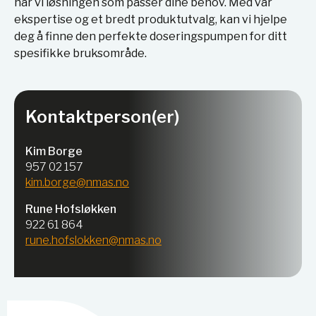
har vi løsningen som passer dine behov. Med vår
ekspertise og et bredt produktutvalg, kan vi hjelpe
deg å finne den perfekte doseringspumpen for ditt
spesifikke bruksområde.
Kontaktperson(er)
Kim Borge
957 02 157
kim.borge@nmas.no
Rune Hofsløkken
922 61 864
rune.hofslokken@nmas.no