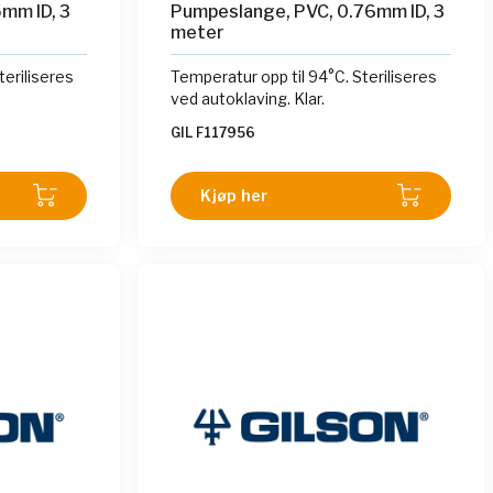
mm ID, 3
Pumpeslange, PVC, 0.76mm ID, 3
meter
teriliseres
Temperatur opp til 94°C. Steriliseres
ved autoklaving. Klar.
GIL F117956
Kjøp her