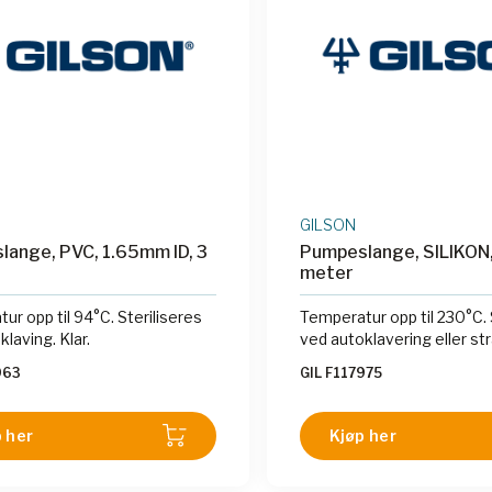
GILSON
ange, PVC, 1.65mm ID, 3
Pumpeslange, SILIKON,
meter
ur opp til 94°C. Steriliseres
Temperatur opp til 230°C. 
laving. Klar.
ved autoklavering eller str
963
GIL F117975
 her
Kjøp her