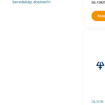
beredskap, dosimetri
GIL F182
Kjøp
GILSON