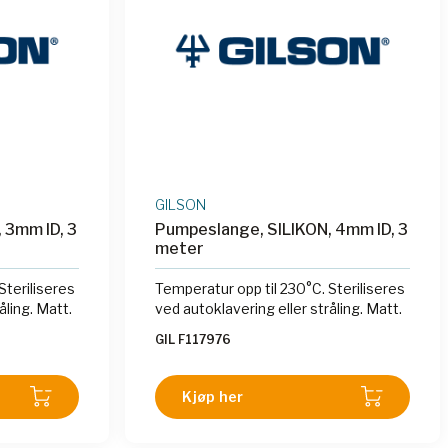
GILSON
 3mm ID, 3
Pumpeslange, SILIKON, 4mm ID, 3
meter
Steriliseres
Temperatur opp til 230°C. Steriliseres
åling. Matt.
ved autoklavering eller stråling. Matt.
GIL F117976
Kjøp her