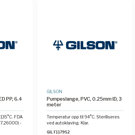
GILSON
D PP, 6.4
Pumpeslange, PVC, 0.25mm ID, 3
meter
 135°C. FDA
Temperatur opp til 94°C. Steriliseres
77.26000) -
ved autoklaving. Klar.
GIL F117952