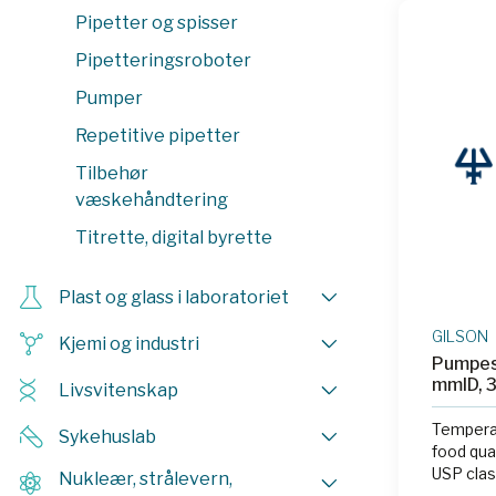
Pipetter og spisser
Pipetteringsroboter
Pumper
Repetitive pipetter
Tilbehør
væskehåndtering
Titrette, digital byrette
Plast og glass i laboratoriet
GILSON
Kjemi og industri
Pumpes
mmID, 
Livsvitenskap
Temperat
Sykehuslab
food qua
USP clas
Nukleær, strålevern,