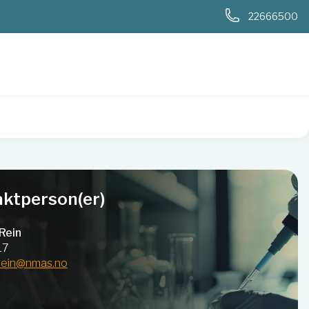
0
22666500
ktperson(er)
Rein
17
rein@nmas.no