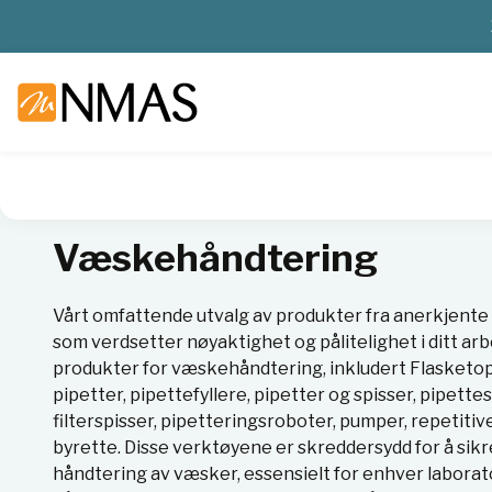
NMAS hjem
Produkter
Basis labutstyr
Væskehåndterin
Væskehåndtering
Vårt omfattende utvalg av produkter fra anerkjente
som verdsetter nøyaktighet og pålitelighet i ditt arb
produkter for væskehåndtering, inkludert Flasketop
pipetter, pipettefyllere, pipetter og spisser, pipette
filterspisser, pipetteringsroboter, pumper, repetitive 
byrette. Disse verktøyene er skreddersydd for å sikr
håndtering av væsker, essensielt for enhver laborat