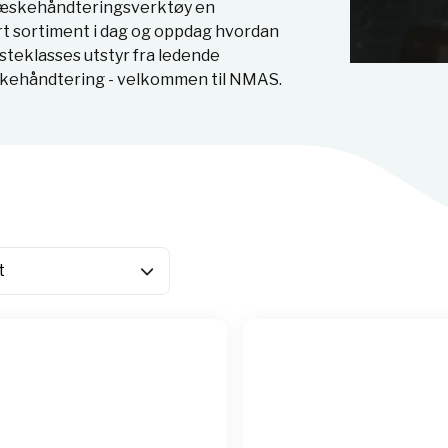
v væskehåndteringsverktøy en
årt sortiment i dag og oppdag hvordan
teklasses utstyr fra ledende
skehåndtering - velkommen til NMAS.