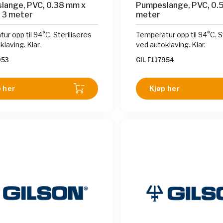
lange, PVC, 0.38 mm x
Pumpeslange, PVC, 0.5
 3 meter
meter
ur opp til 94°C. Steriliseres
Temperatur opp til 94°C. S
laving. Klar.
ved autoklaving. Klar.
953
GIL F117954
 her
Kjøp her