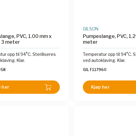
GILSON
lange, PVC, 1.00 mm x
Pumpeslange, PVC, 1.2
 3 meter
meter
ur opp til 94°C. Steriliseres
Temperatur opp til 94°C. S
laving. Klar.
ved autoklaving. Klar.
958
GIL F117960
 her
Kjøp her