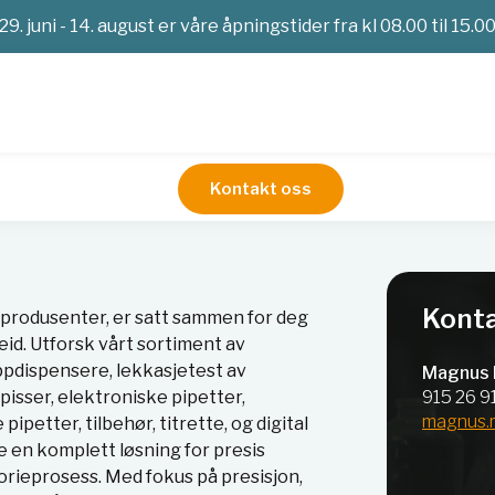
29. juni - 14. august er våre åpningstider fra kl 08.00 til 15.0
Kontakt oss
g
Konta
 produsenter, er satt sammen for deg
eid. Utforsk vårt sortiment av
pdispensere, lekkasjetest av
Magnus 
915 26 9
spisser, elektroniske pipetter,
magnus.
pipetter, tilbehør, titrette, og digital
e en komplett løsning for presis
orieprosess. Med fokus på presisjon,