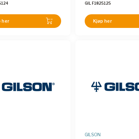
5124
GIL F1825125
 her
Kjøp her
GILSON