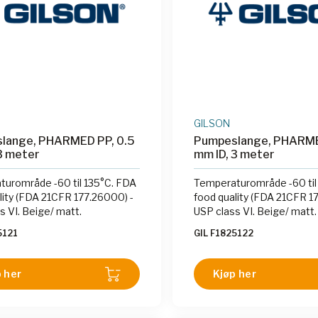
GILSON
lange, PHARMED PP, 0.5
Pumpeslange, PHARMED
3 meter
mm ID, 3 meter
urområde -60 til 135°C. FDA
Temperaturområde -60 til
lity (FDA 21CFR 177.26000) -
food quality (FDA 21CFR 1
s VI. Beige/ matt.
USP class VI. Beige/ matt.
5121
GIL F1825122
 her
Kjøp her