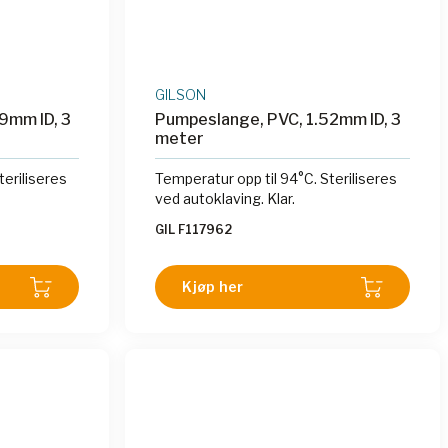
GILSON
9mm ID, 3
Pumpeslange, PVC, 1.52mm ID, 3
meter
teriliseres
Temperatur opp til 94°C. Steriliseres
ved autoklaving. Klar.
GIL F117962
Kjøp her