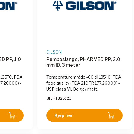
GILSON
 PP, 1.0
Pumpeslange, PHARMED PP, 2.0
mm ID, 3 meter
 135°C. FDA
Temperaturområde -60 til 135°C. FDA
77.26000) -
food quality (FDA 21CFR 177.26000) -
USP class VI. Beige/ matt.
GIL F1825123
Kjøp her