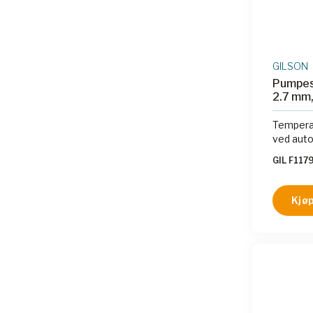
GILSON
Pumpes
2.7 mm,
Temperat
ved autok
GIL F117
Kjøp