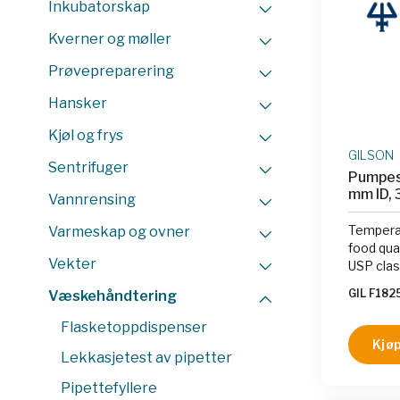
Inkubatorskap
Kverner og møller
Prøvepreparering
Hansker
Kjøl og frys
GILSON
Sentrifuger
Pumpes
mm ID, 
Vannrensing
Temperat
Varmeskap og ovner
food qua
Vekter
USP clas
GIL F182
Væskehåndtering
Flasketoppdispenser
Kjøp
Lekkasjetest av pipetter
Pipettefyllere