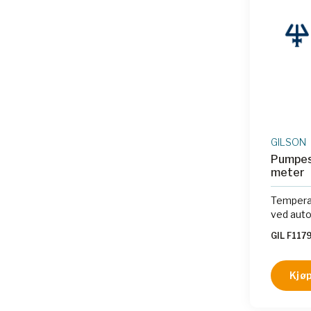
GILSON
Pumpesl
meter
Temperat
ved autok
GIL F117
Kjøp