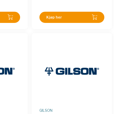
Kjøp her
GILSON