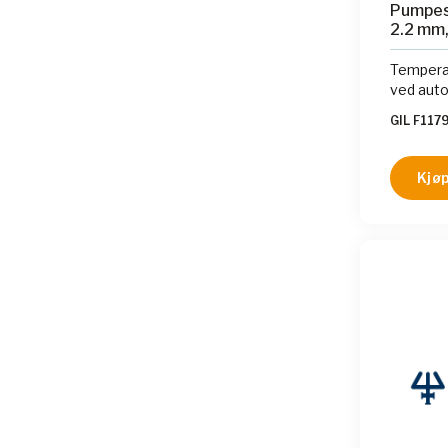
Pumpes
2.2 mm,
Temperat
ved autok
GIL F117
Kjøp