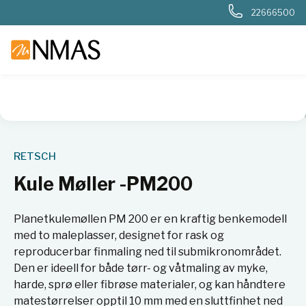
22666500
NMAS hjem
Produkter
Basis labutstyr
Kverner og møller
RETSCH
Kule Møller -PM200
Planetkulemøllen PM 200 er en kraftig benkemodell
med to maleplasser, designet for rask og
reproducerbar finmaling ned til submikronområdet.
Den er ideell for både tørr- og våtmaling av myke,
harde, sprø eller fibrøse materialer, og kan håndtere
matestørrelser opptil 10 mm med en sluttfinhet ned