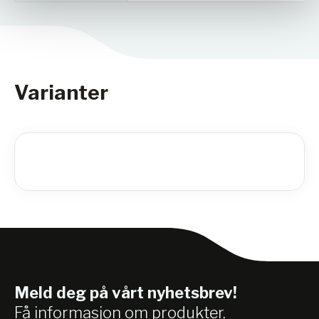
Hastighetsområde: 100–650 rpm.
Maksimal matestørrelse: opptil 10 mm.
Sluttfinhet: ned til 0,1 µm.
Prosesseringstid: opptil 99 timer.
To maleplasser for beholdere med nominelt
Varianter
volum fra 12 ml til 125 ml.
Dimensjoner (B x H x D): 415 x 468 x 630 mm.
Vekt: ~70 kg.
Meld deg på vårt nyhetsbrev!
Få informasjon om produkter,