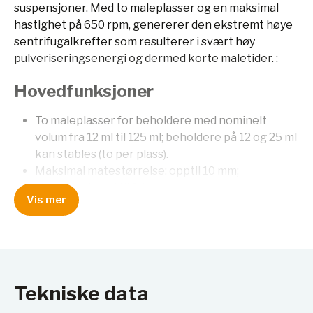
suspensjoner. Med to maleplasser og en maksimal
hastighet på 650 rpm, genererer den ekstremt høye
sentrifugalkrefter som resulterer i svært høy
pulveriseringsenergi og dermed korte maletider. :
Hovedfunksjoner
To maleplasser for beholdere med nominelt
volum fra 12 ml til 125 ml; beholdere på 12 og 25 ml
kan stables (to per plass).
Maksimal matestørrelse: opptil 10 mm;
sluttfinhet: ned til 0,1 µm.
Vis mer
Variabel hastighet fra 100 til 650 rpm, med
hastighetsforhold 1:-2.
Mulighet for måling av temperatur og trykk inne i
beholderen med GrindControl-systemet.
Ventilasjonslokk for å kontrollere atmosfæren
inne i beholderen.
Tekniske data
Lagring av opptil 10 standard