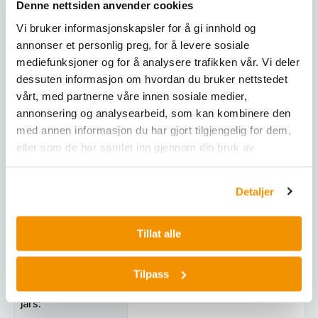
Denne nettsiden anvender cookies
Blanding og homogenisering av myke, harde, sprø
Final fineness:
< 1 µm, for colloidal grinding < 0.1 µm
Vi bruker informasjonskapsler for å gi innhold og
eller fibrøse materialer.
annonser et personlig preg, for å levere sosiale
Batch size / feed
Tilleggsutstyr
mediefunksjoner og for å analysere trafikken vår. Vi deler
max. 2 x 50 ml
quantity:
dessuten informasjon om hvordan du bruker nettstedet
For å utvide funksjonaliteten til PM 200, er følgende
vårt, med partnerne våre innen sosiale medier,
No. of grinding
tilbehør tilgjengelig:
2
annonsering og analysearbeid, som kan kombinere den
stations:
med annen informasjon du har gjort tilgjengelig for dem,
Ulike beholdere i materialer som herdet stål,
eller som de har samlet inn gjennom din bruk av
Speed ratio:
1 : -2
rustfritt stål, wolframkarbid, agat og
tjenestene deres.
zirkoniumoksid for å unngå kontaminering.
Sun wheel speed:
100 - 650 min-1
GrindControl-system for måling av temperatur og
Detaljer
trykk inne i beholderen.
Effective sun wheel
157 mm
Ventilasjonslokk for å opprettholde en spesiell
diameter:
Tillat alle
atmosfære inne i beholderen.
Adaptere for stabling av mindre beholdere for
G-force:
37.1 g
økt prøvekapasitet.
Tilpass
Type of grinding
EasyFit, optional areation covers, saf
Tekniske spesifikasjoner
jars: