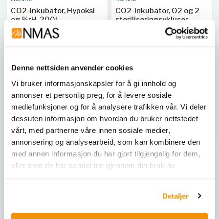
CO2-inkubator, Hypoksi
CO2-inkubator, O2 og 2
og %rH, 200L
steriliseringsykluser,
160L
Monitor and control
This incubator creates a
temperature, humidity, CO2
clean-air hypoxic
and oxygen levels in the
environment by injecting
Denne nettsiden anvender cookies
chamber for hypoxic stress
nitrogen into the growth
studies, stem cell culture,
Vi bruker informasjonskapsler for å gi innhold og
chamber, which suppresses
carcinogenic tumors,
NU-5841E
annonser et personlig preg, for å levere sosiale
oxygen. This makes the NU-
toxicity, and more. HEPA
NU-5731E
mediefunksjoner og for å analysere trafikken vår. Vi deler
5731 a perfect unit for age-
filtration.
related research and
dessuten informasjon om hvordan du bruker nettstedet
studies.
Kjøp her
Kjøp her
vårt, med partnerne våre innen sosiale medier,
annonsering og analysearbeid, som kan kombinere den
med annen informasjon du har gjort tilgjengelig for dem,
eller som de har samlet inn gjennom din bruk av
tjenestene deres.
Detaljer