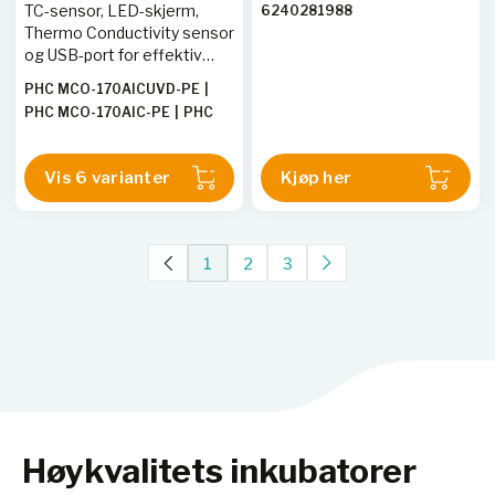
TC-sensor, LED-skjerm,
6240281988
Thermo Conductivity sensor
og USB-port for effektiv
CO2-styring og dataeksport.
PHC MCO-170AICUVD-PE
|
PHC MCO-170AIC-PE
|
PHC
MCO-170AICUV-PE
|
PHC
MCO-170AICUVH-PE
|
PHC
Vis 6 varianter
Kjøp her
6240268514
|
PHC
6240268774
|
PHC MCO-
170AC-PE
|
PHC MCO-
170AICD-PE
|
PHC
1
2
3
6240268835
|
PHC
6240268590
|
PHC
6240268583
|
PHC
6240268729
Høykvalitets inkubatorer