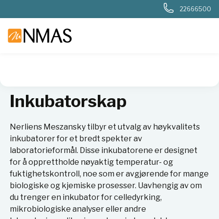
22666500
NMAS hjem
Produkter
Basis labutstyr
Inkubatorskap
Inkubatorskap
Nerliens Meszansky tilbyr et utvalg av høykvalitets
inkubatorer for et bredt spekter av
laboratorieformål. Disse inkubatorene er designet
for å opprettholde nøyaktig temperatur- og
fuktighetskontroll, noe som er avgjørende for mange
biologiske og kjemiske prosesser. Uavhengig av om
du trenger en inkubator for celledyrking,
mikrobiologiske analyser eller andre