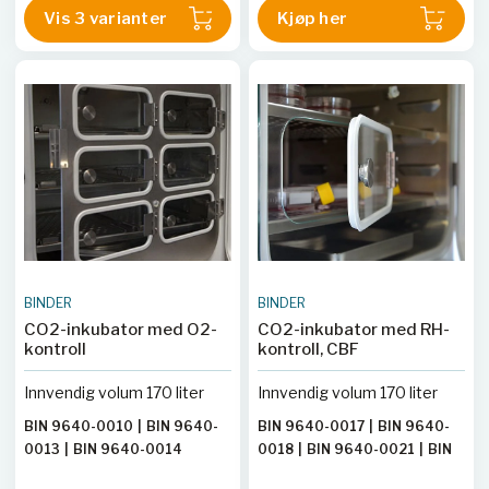
Vis 3 varianter
Kjøp her
BINDER
BINDER
CO2-inkubator med O2-
CO2-inkubator med RH-
kontroll
kontroll, CBF
Innvendig volum 170 liter
Innvendig volum 170 liter
BIN 9640-0010
|
BIN 9640-
BIN 9640-0017
|
BIN 9640-
0013
|
BIN 9640-0014
0018
|
BIN 9640-0021
|
BIN
9640-0022
|
BIN 9640-0025