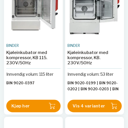
BINDER
BINDER
Kjøleinkubator med
Kjøleinkubator med
kompressor, KB 115.
kompressor, KB.
230V/50Hz
230V/50Hz
Innvendig volum: 115 liter
Innvendig volum: 53 liter
BIN 9020-0397
BIN 9020-0199
|
BIN 9020-
0202
|
BIN 9020-0203
|
BIN
9020-0204
Kjøp her
Vis 4 varianter