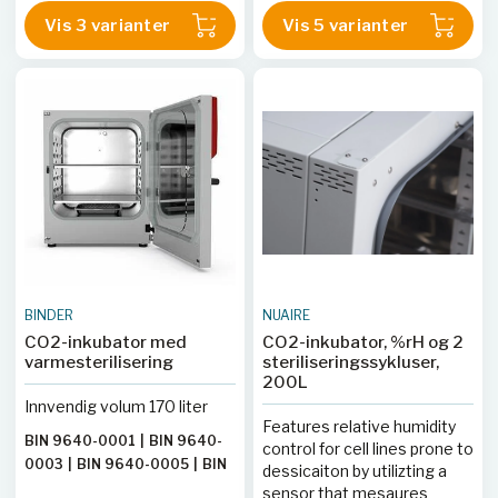
Vis 3 varianter
Vis 5 varianter
BINDER
NUAIRE
CO2-inkubator med
CO2-inkubator, %rH og 2
varmesterilisering
steriliseringssykluser,
200L
Innvendig volum 170 liter
Features relative humidity
BIN 9640-0001
|
BIN 9640-
control for cell lines prone to
0003
|
BIN 9640-0005
|
BIN
dessicaiton by utilizting a
9640-0009
sensor that mesaures