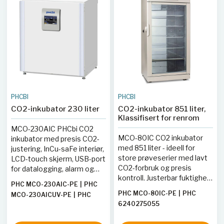
PHCBI
PHCBI
CO2-inkubator 230 liter
CO2-inkubator 851 liter,
Klassifisert for renrom
MCO-230AIC PHCbi CO2
MCO-80IC CO2 inkubator
inkubator med presis CO2-
med 851 liter - ideell for
justering, InCu-saFe interiør,
store prøveserier med lavt
LCD-touch skjerm, USB-port
CO2-forbruk og presis
for datalogging, alarm og
kontroll. Justerbar fuktighet
flere tilvalg.
PHC MCO-230AIC-PE
|
PHC
og tilkoblingsmulighet for
PHC MCO-80IC-PE
|
PHC
MCO-230AICUV-PE
|
PHC
alarmsystem.
6240275055
MCO-230AICUVH-PE