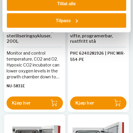
Tillat alle
Tilpass
NUAIRE
PHCBI
CO2-inkubator, O2 og 2
Kjøleinkubator 406 liter,
steriliseringsykluser,
vifte, programerbar,
200L
rustfritt stå
Monitor and control
PHC 6240281926
|
PHC MIR-
temperature, CO2 and O2.
554-PE
Hypoxic CO2 incubator can
lower oxygen levels in the
growth chamber down to
0.5% accurate with in
NU-5831E
±0.25%
Kjøp her
Kjøp her