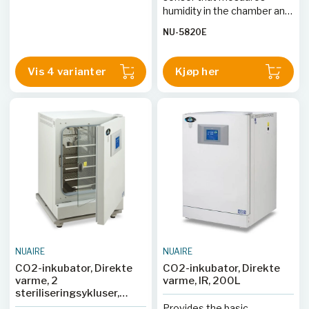
humidity in the chamber and
injects 99.99% HEPA
NU-5820E
filtered vapor.
Vis 4 varianter
Kjøp her
NUAIRE
NUAIRE
CO2-inkubator, Direkte
CO2-inkubator, Direkte
varme, 2
varme, IR, 200L
steriliseringsykluser,
160L
Provides the basic