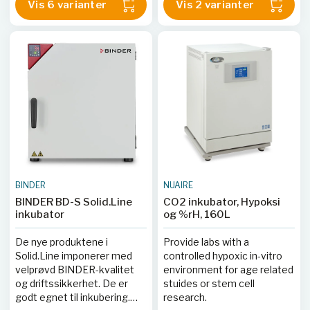
Vis 6 varianter
Vis 2 varianter
BINDER
NUAIRE
BINDER BD-S Solid.Line
CO2 inkubator, Hypoksi
inkubator
og %rH, 160L
De nye produktene i
Provide labs with a
Solid.Line imponerer med
controlled hypoxic in-vitro
velprøvd BINDER-kvalitet
environment for age related
og driftssikkerhet. De er
stuides or stem cell
godt egnet til inkubering.
research.