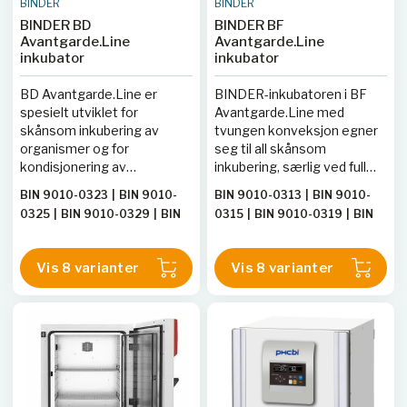
BINDER
BINDER
BINDER BD
BINDER BF
Avantgarde.Line
Avantgarde.Line
inkubator
inkubator
BD Avantgarde.Line er
BINDER-inkubatoren i BF
spesielt utviklet for
Avantgarde.Line med
skånsom inkubering av
tvungen konveksjon egner
organismer og for
seg til all skånsom
kondisjonering av
inkubering, særlig ved full
varmefølsomme medier.
last og store batchmengder.
BIN 9010-0323
|
BIN 9010-
BIN 9010-0313
|
BIN 9010-
Det nye skapdesignet og
Inkubatoren er svært
0325
|
BIN 9010-0329
|
BIN
0315
|
BIN 9010-0319
|
BIN
den homogene
homogen og har korte
9010-0331
|
BIN 9010-0324
|
9010-0321
|
BIN 9010-0320
|
temperaturfordelingen
gjenopprettingstider.
BIN 9010-0330
|
BIN 9010-
BIN 9010-0316
|
BIN 9010-
sikrer best mulige
Vis 8 varianter
Vis 8 varianter
0326
|
BIN 9010-0332
0322
|
BIN 9010-0314
resultater.