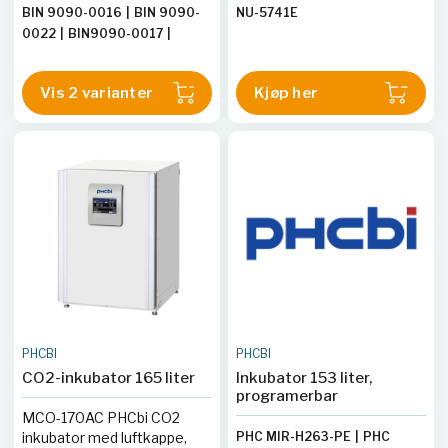
Egenskapene i Solid.Line er
BIN 9090-0016
|
BIN 9090-
NU-5741E
tilpasset den enkelte
0022
|
BIN9090-0017
|
anvendelsen, og skapene
BIN9090-0023
brukes derfor i forskning og
kvalitetssikring.
Vis 2 varianter
Kjøp her
PHCBI
PHCBI
CO2-inkubator 165 liter
Inkubator 153 liter,
programerbar
MCO-170AC PHCbi CO2
inkubator med luftkappe,
PHC MIR-H263-PE
|
PHC