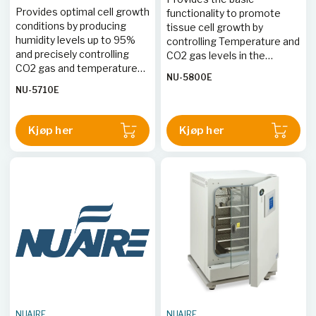
Provides optimal cell growth
functionality to promote
conditions by producing
tissue cell growth by
humidity levels up to 95%
controlling Temperature and
and precisely controlling
CO2 gas levels in the
CO2 gas and temperature
growth chamber. 90 %
NU-5800E
levels while minimizing
humidity is produced by
NU-5710E
potential contamination.
means of a water pan.
Kjøp her
Kjøp her
NUAIRE
NUAIRE