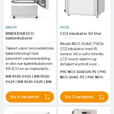
BINDER
PHCBI
BINDER KB ECO
CO2 inkubator 50 liter
kjøleinkubator
Model MCO-50AIC PHCbi
Takket være termoelektrisk
CO2 inkubator med IR-
kjøleteknologi med
sensor, InCu-saFe interiør,
patentert varmeavledning
LCD touch-skjerm og
er den nye kjøleinkubatoren
detaljert kontroll over
KB ECO en av markedets
miljøforhold.
PHC MCO-50AICUV-PE
|
PHC
mest energieffektive
BIN 9020-0423
|
BIN 9020-
MCO-50AIC-PE
|
PHC MCO-
kjøleinkubatorer. Den
0424
|
BIN 9020-0425
|
BIN
50AICUVH-PE
termoelektriske
9020-0427
|
BIN9020-0428
|
kjøleteknologien gjør også
BIN 9020-0465
|
BIN 9020-
KB ECO-serien svært
Vis 4 varianter
Vis 3 varianter
0466
|
BIN 9020-0426
stillegående i drift.