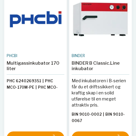
PHCBI
BINDER
Multigassinkubator 170
BINDER B Classic.Line
liter
inkubator
Med inkubatoren i B-serien
PHC 6240269351
|
PHC
får du et driftssikkert og
MCO-170M-PE
|
PHC MCO-
kraftig skap i en solid
170MUV-PE
|
PHC
utførelse til en meget
6240269191
|
PHC
attraktiv pris.
6240269337
|
PHC MCO-
170MUVH-PE
BIN 9010-0002
|
BIN 9010-
0067