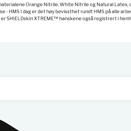
aterialene Orange Nitrile, White Nitrile og Natural Latex,
lse - HMS I dag er det høy bevissthet rundt HMS på alle arb
or er SHIELDskin XTREME™ hanskene også registrert i henho