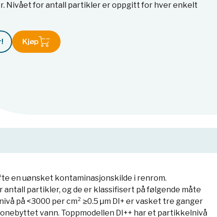
. Nivået for antall partikler er oppgitt for hver enkelt
!
Kjøp
fte en uønsket kontaminasjonskilde i renrom.
tall partikler, og de er klassifisert på følgende måte
lnivå på <3000 per cm² ≥0.5 µm DI+ er vasket tre ganger
ionebyttet vann. Toppmodellen DI++ har et partikkelnivå