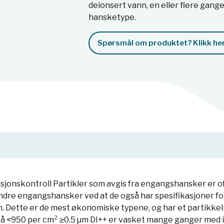
deionsert vann, en eller flere ganger
hansketype.
Spørsmål om produktet? Klikk her
sjonskontroll Partikler som avgis fra engangshansker er o
 engangshansker ved at de også har spesifikasjoner for an
nn. Dette er de mest økonomiske typene, og har et partikke
 på <950 per cm² ≥0.5 µm DI++ er vasket mange ganger med 