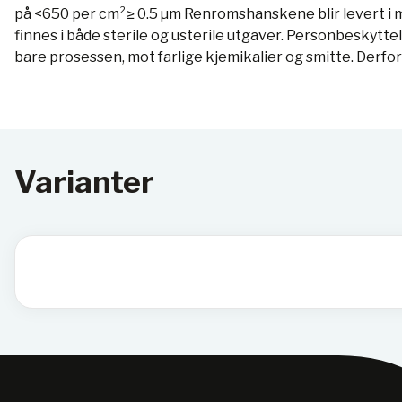
på <650 per cm²≥ 0.5 µm Renromshanskene blir levert i m
finnes i både sterile og usterile utgaver. Personbeskytte
bare prosessen, mot farlige kjemikalier og smitte. Derf
Varianter