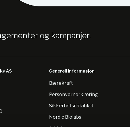
angementer og kampanjer.
sky AS
Generell informasjon
Bærekraft
8
Personvernerklæring
Sikkerhetsdatablad
10
Nordic Biolabs
Jobb hos oss