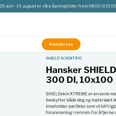
29. juni - 14. august er våre åpningstider fra kl 08.00 til 15.0
Kontakt oss
mshansker
Hansker SHIELDskin Xtreme Hvit nitril 300 DI, 10x
SHIELD SCIENTIFIC
Hansker SHIELDs
300 DI, 10x100
SHIELDskin XTREME er en serie med
beskytter både deg og materialet d
inneholder partikler som vil bli fri
forurensning i renrom. For å fjerne