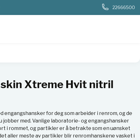
0
22666500
100
kin Xtreme Hvit nitril
 engangshansker for deg som arbeider i renrom, og de
u jobber med. Vanlige laboratorie- og engangshansker
gjort i rommet, og partikler er å betrakte som en uønsket
 det aller meste av partikler blir renromhanskene vasket i