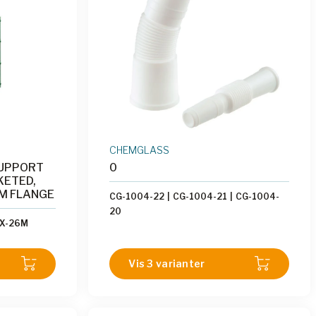
CHEMGLASS
SUPPORT
0
KETED,
MM FLANGE
CG-1004-22
|
CG-1004-21
|
CG-1004-
20
-X-26M
Vis 3 varianter