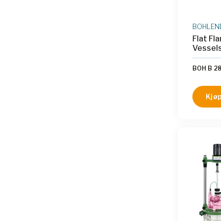
BOHLEN
Flat Fl
Vessel
BOH B 28
Kjøp