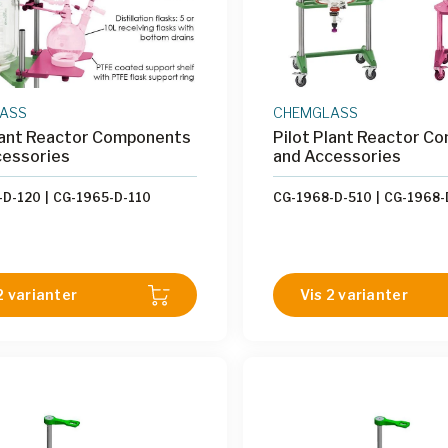
ASS
CHEMGLASS
Plant Reactor Components
Pilot Plant Reactor C
cessories
and Accessories
-D-120
|
CG-1965-D-110
CG-1968-D-510
|
CG-1968-
2 varianter
Vis 2 varianter