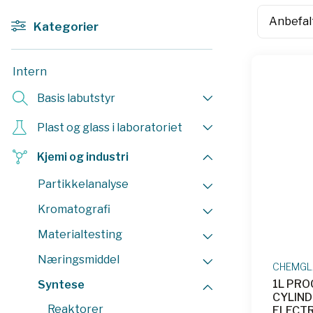
Kategorier
Intern
Basis labutstyr
Plast og glass i laboratoriet
Kjemi og industri
Partikkelanalyse
Kromatografi
Materialtesting
Næringsmiddel
CHEMGL
1L PRO
Syntese
CYLIND
Reaktorer
ELECTR