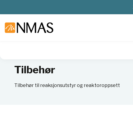
NMAS hjem
Produkter
Kjemi og industri
Syntese
Tilb
Tilbehør
Tilbehør til reaksjonsutstyr og reaktoroppsett