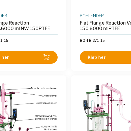
DER
BOHLENDER
ange Reaction
Flat Flange Reaction 
s6000 ml NW 150PTFE
150 6000 mlPTFE
1-15
BOH B 271-15
 her
Kjøp her