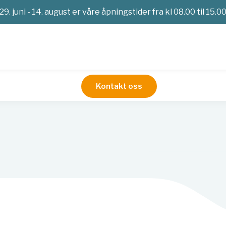
29. juni - 14. august er våre åpningstider fra kl 08.00 til 15.0
Kontakt oss
ehør