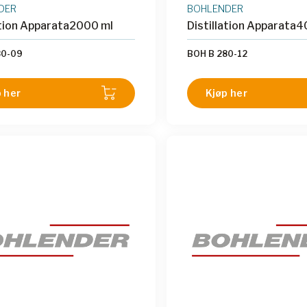
DER
BOHLENDER
ation Apparata2000 ml
Distillation Apparata
80-09
BOH B 280-12
 her
Kjøp her