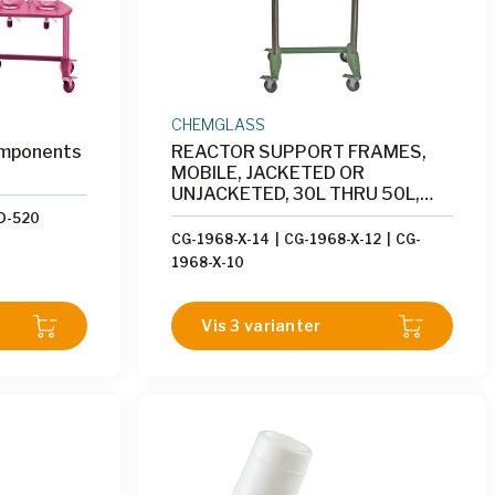
CHEMGLASS
omponents
REACTOR SUPPORT FRAMES,
MOBILE, JACKETED OR
UNJACKETED, 30L THRU 50L,
300MM FLANGE
D-520
CG-1968-X-14
|
CG-1968-X-12
|
CG-
1968-X-10
Vis 3 varianter