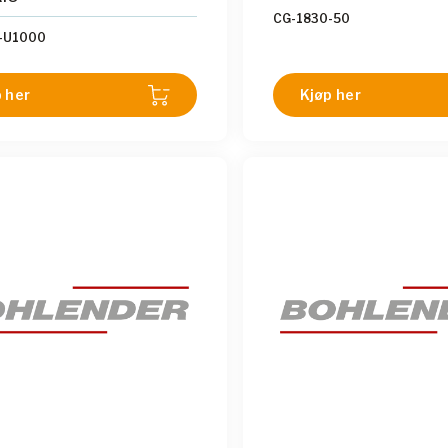
CG-1830-50
-U1000
 her
Kjøp her