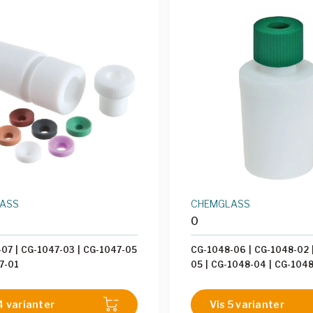
ASS
CHEMGLASS
0
-07
|
CG-1047-03
|
CG-1047-05
CG-1048-06
|
CG-1048-02
7-01
05
|
CG-1048-04
|
CG-1048
4 varianter
Vis 5 varianter