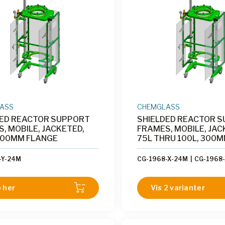
ASS
CHEMGLASS
DED REACTOR SUPPORT
SHIELDED REACTOR 
, MOBILE, JACKETED,
FRAMES, MOBILE, JAC
400MM FLANGE
75L THRU 100L, 300
-Y-24M
CG-1968-X-24M
|
CG-1968
 her
Vis 2 varianter