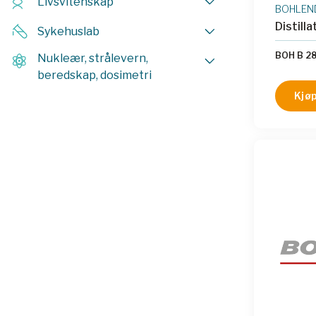
Livsvitenskap
BOHLEN
Distill
Sykehuslab
BOH B 2
Nukleær, strålevern,
beredskap, dosimetri
Kjøp