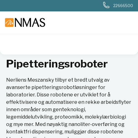
22666500
NMAS hjem
Produkter
Basis labutstyr
Væskehåndtering
Pipetteringsroboter
Nerliens Meszansky tilbyr et bredt utvalg av
avanserte pipetteringsrobotløsninger for
laboratorier. Disse robotene er utviklet for å
effektivisere og automatisere en rekke arbeidsflyter
innen områder som genteknologi,
legemiddelutvikling, proteomikk, molekylærbiologi
og mye mer. Med nøyaktig nanoliter-overføring og
kontaktfri dispensering, muliggjør disse robotene