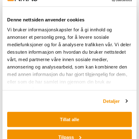
akustisk dispenseringsløsning, har vi det du
trenger for å ta laboratoriet ditt til neste
Denne nettsiden anvender cookies
nivå.Våre roboter er spesielt utviklet for å
håndtere en rekke oppgaver innen områder som
Vi bruker informasjonskapsler for å gi innhold og
genteknologi, legemiddeloppdagelse,
annonser et personlig preg, for å levere sosiale
proteomikk og mye mer. Med nøyaktig
mediefunksjoner og for å analysere trafikken vår. Vi deler
nanoliter-overføring og kontaktfri dispensering,
dessuten informasjon om hvordan du bruker nettstedet
muliggjør disse robotene miniaturisering av
vårt, med partnerne våre innen sosiale medier,
analyser og raskere DNA/RNA-normalisering,
annonsering og analysearbeid, som kan kombinere den
barkoding og pooling av biblioteker.
1
Disse
med annen informasjon du har gjort tilgjengelig for dem,
robotene tilbyr også en komplett walkaway-
eller som de har samlet inn gjennom din bruk av
løsning som er fleksibel og allsidig, noe som lar
tjenestene deres.
deg tilpasse arbeidsflytene dine etter dine
Detaljer
spesifikke behov. Uavhengig av om du trenger å
overføre mikroliter- til milliliter-volumer med
høy presisjon og hastighet, eller du trenger en
Tillat alle
løsning som lar deg utføre en rekke
tilleggstrinn, har vi det du trenger. Våre
Tilpass