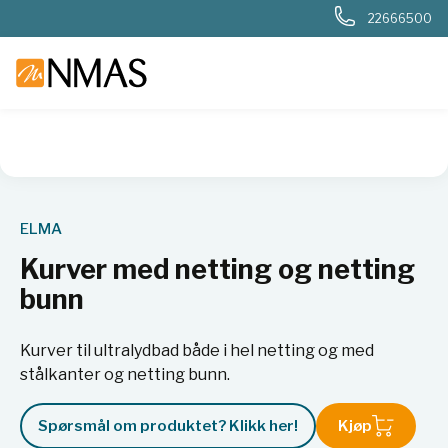
22666500
NMAS hjem
Produkter
Basis labutstyr
Generelt labutstyr
ELMA
Kurver med netting og netting
bunn
Kurver til ultralydbad både i hel netting og med
stålkanter og netting bunn.
Spørsmål om produktet? Klikk her!
Kjøp