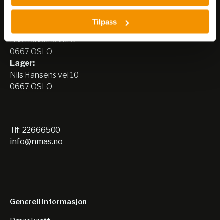
Nerliens Meszansky AS
Tilpass
Besøksadresse:
Nils Hansens vei 8
0667 OSLO
Lager:
Nils Hansens vei 10
0667 OSLO
Tlf:
22666500
info@nmas.no
Generell informasjon