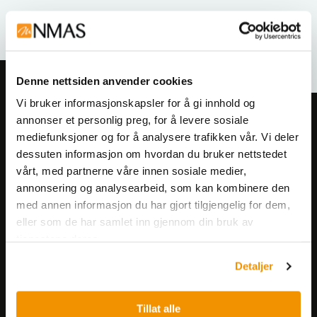
Relaterte produkter
Denne nettsiden anvender cookies
Vi bruker informasjonskapsler for å gi innhold og
annonser et personlig preg, for å levere sosiale
Meld deg på vårt nyhetsbrev!
mediefunksjoner og for å analysere trafikken vår. Vi deler
Få informasjon om produkter,
dessuten informasjon om hvordan du bruker nettstedet
arrangementer og kampanjer.
vårt, med partnerne våre innen sosiale medier,
annonsering og analysearbeid, som kan kombinere den
Meld på nyhetsbrev
med annen informasjon du har gjort tilgjengelig for dem,
eller som de har samlet inn gjennom din bruk av
tjenestene deres.
Detaljer
Tillat alle