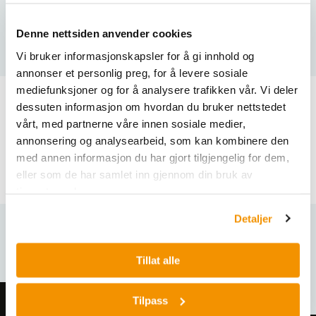
Denne nettsiden anvender cookies
Vi bruker informasjonskapsler for å gi innhold og
annonser et personlig preg, for å levere sosiale
mediefunksjoner og for å analysere trafikken vår. Vi deler
dessuten informasjon om hvordan du bruker nettstedet
Produktdokument
vårt, med partnerne våre innen sosiale medier,
annonsering og analysearbeid, som kan kombinere den
med annen informasjon du har gjort tilgjengelig for dem,
Brochure-Elmasonic-Accessories.pdf
eller som de har samlet inn gjennom din bruk av
tjenestene deres.
Detaljer
Relaterte produkter
Tillat alle
Tilpass