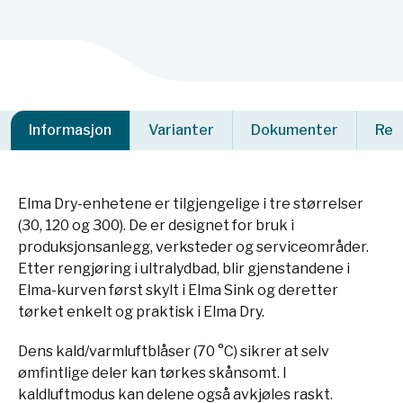
Informasjon
Varianter
Dokumenter
Rel
Elma Dry-enhetene er tilgjengelige i tre størrelser
(30, 120 og 300). De er designet for bruk i
produksjonsanlegg, verksteder og serviceområder.
Etter rengjøring i ultralydbad, blir gjenstandene i
Elma-kurven først skylt i Elma Sink og deretter
tørket enkelt og praktisk i Elma Dry.
Dens kald/varmluftblåser (70 °C) sikrer at selv
ømfintlige deler kan tørkes skånsomt. I
kaldluftmodus kan delene også avkjøles raskt.