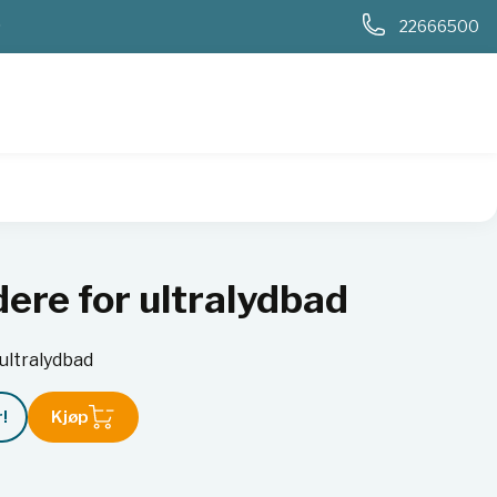
0
22666500
ere for ultralydbad
 ultralydbad
!
Kjøp