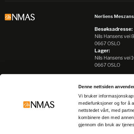
Nerliens Meszan
Besøksadresse:
Nils Hansens vei 
0667 OSLO
Lager:
Nils Hansens vei 
0667 OSLO
Denne nettsiden anvende
Tlf:
22666500
Vi bruker informasjonskapsl
info@nmas.no
mediefunksjoner og for å a
nettstedet vårt, med part
kombinere den med annen in
gjennom din bruk av tjene