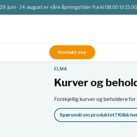
29. juni - 14. august er våre åpningstider fra kl 08.00 til 15.0
Kontakt oss
Ultralydbad
Kurver og beholdere for ultralydbad
ELMA
Kurver og behold
Forskjellig kurver og beholdere for
Spørsmål om produktet? Klikk her