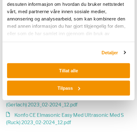
dessuten informasjon om hvordan du bruker nettstedet
Elmasonic_Accessories_English.pdf
vårt, med partnerne våre innen sosiale medier,
Konfo CE EASY 50R 350R 2023-09_2024-12.pdf
annonsering og analysearbeid, som kan kombinere den
Tekniske data Easy og EasyH
med annen informasjon du har gjort tilgjengelig for dem,
Konfo CE Elmasonic EASY 10 Einbau (B&S)
eller som de har samlet inn gjennom din bruk av
2023_08-2024_12.pdf
tjenestene deres.
Konfo CE Elmasonic EASY 10-300H 2023_02-
2024_12.pdf
Detaljer
Konfo CE Elmasonic EASY 10-300H 2023_09-
2024_12.pdf
Tillat alle
Konfo CE Elmasonic EASY 30 Einbau (Fielmann)
2023_08-2024_12.pdf
Tilpass
Konfo CE Elmasonic Easy Med Podo Med 1
(Gerlach) 2023_02-2024_12.pdf
Konfo CE Elmasonic Easy Med Ultrasonic Med S
(Ruck) 2023_02-2024_12.pdf
Tekniske data EasyR