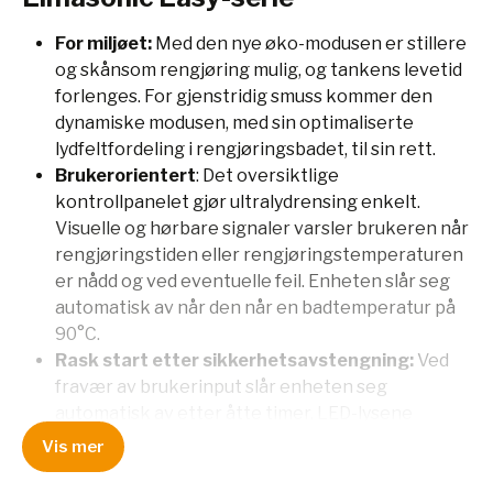
For miljøet:
Med den nye øko-modusen er stillere
og skånsom rengjøring mulig, og tankens levetid
forlenges. For gjenstridig smuss kommer den
dynamiske modusen, med sin optimaliserte
lydfeltfordeling i rengjøringsbadet, til sin rett.
Brukerorientert
: Det oversiktlige
kontrollpanelet gjør ultralydrensing enkelt.
Visuelle og hørbare signaler varsler brukeren når
rengjøringstiden eller rengjøringstemperaturen
er nådd og ved eventuelle feil. Enheten slår seg
automatisk av når den når en badtemperatur på
90°C.
Rask start etter sikkerhetsavstengning:
Ved
fravær av brukerinput slår enheten seg
automatisk av etter åtte timer. LED-lysene
slukkes og enheten går over i standby-modus.
Vis mer
Etter avstengning, eller etter et strømbrudd,
våkner enheten ved et trykk på en knapp eller