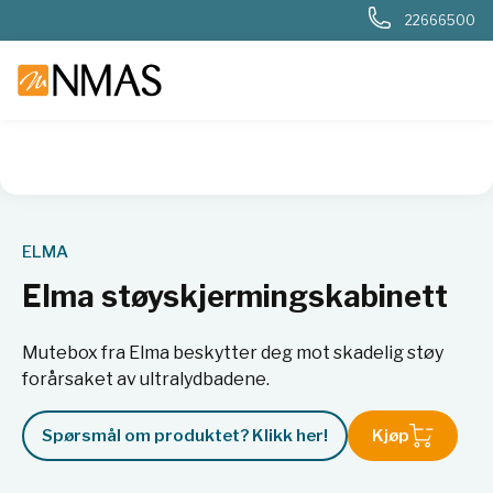
22666500
NMAS hjem
Produkter
Basis labutstyr
Generelt labutstyr
ELMA
Elma støyskjermingskabinett
Mutebox fra Elma beskytter deg mot skadelig støy
forårsaket av ultralydbadene.
Spørsmål om produktet? Klikk her!
Kjøp