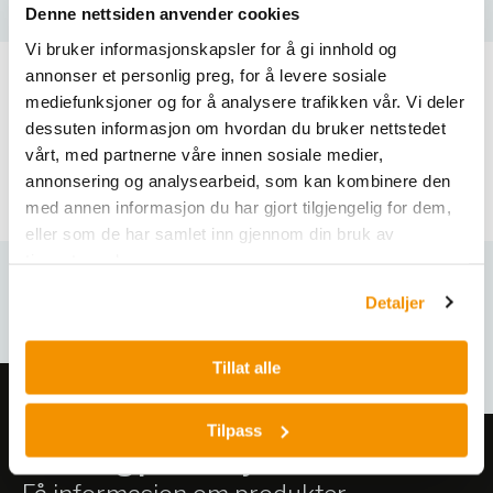
Denne nettsiden anvender cookies
Vi bruker informasjonskapsler for å gi innhold og
annonser et personlig preg, for å levere sosiale
mediefunksjoner og for å analysere trafikken vår. Vi deler
Produktdokument
dessuten informasjon om hvordan du bruker nettstedet
vårt, med partnerne våre innen sosiale medier,
Brochure-Elmasonic-Accessories.pdf
annonsering og analysearbeid, som kan kombinere den
med annen informasjon du har gjort tilgjengelig for dem,
eller som de har samlet inn gjennom din bruk av
tjenestene deres.
Detaljer
Relaterte produkter
Tillat alle
Tilpass
Meld deg på vårt nyhetsbrev!