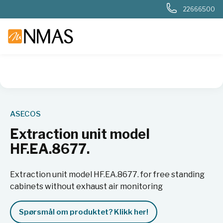
22666500
NMAS hjem
Produkter
Basis labutstyr
Generelt labutstyr
ASECOS
Extraction unit model
HF.EA.8677.
Extraction unit model HF.EA.8677. for free standing
cabinets without exhaust air monitoring
Spørsmål om produktet? Klikk her!