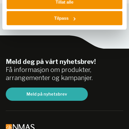
Tillat alle
Tilpass
Relaterte produkter
Meld deg på vårt nyhetsbrev!
Få informasjon om produkter,
arrangementer og kampanjer.
Meld på nyhetsbrev