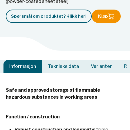
(powder-coated sheet steel)
Spørsmål om produktet? Klikk her!
Kjøp
Informasjon
Tekniske data
Varianter
Re
Safe and approved storage of flammable
hazardous substances in working areas
Function / construction
Robust construction and longevity:
triple