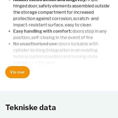
hinged door, safety elements assembled outside
the storage compartment for increased
protection against corrosion, scratch- and
impact-resistant surface, easy to clean
Easy handling with comfort:
doors stop in any
position, self-closing in the event of fire
No unauthorised use:
doors lockable with
cylinder locking (integration in an existing
locking system possible) and locking state
indicator (red/green)
Easy transport:
integrated transport base with
Vis mer
removable, optional base cover
Easy alignment:
adjusting aids to compensate
for uneven floor
Ventilation:
integrated air ducts ready for
connection (DN 75) to a technical exhaust
Tekniske data
system, spinning wheel in the exhaust grid as an
indicator of sufficient technical ventilation