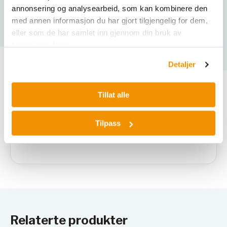
CE compliant
annonsering og analysearbeid, som kan kombinere den
Type of lock
Profile cylinder lock with locking state
med annen informasjon du har gjort tilgjengelig for dem,
eller som de har samlet inn gjennom din bruk av
tjenestene deres.
Detaljer
Varianter
Tillat alle
Tilpass
Relaterte produkter