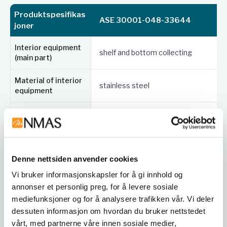
Produktspesifikas
ASE 30001-048-33644
joner
interior equipment with
Interior equipment
shelf and bottom collecting
3 x shelf, load capacity: 75 kg, powder-coated
(main part)
sheet steel, RAL 7035 light grey
1 x perforated insert, load capacity: 75 kg,
Material of interior
stainless steel
equipment
powder-coated sheet steel, RAL 7035 light grey
1 x bottom collecting sump, capacity: 33 litres,
Number of storage
powder-coated sheet steel, RAL 7035 light grey
3
levels
Fire resistance
90 minutes
Denne nettsiden anvender cookies
Certificates
Transport base
integrated
Vi bruker informasjonskapsler for å gi innhold og
Fire resistance 90 minutes
annonser et personlig preg, for å levere sosiale
Integrated
type tested in accordance with EN 14470-1
mediefunksjoner og for å analysere trafikken vår. Vi deler
adjusting aids (to
DIN EN 16121/16122 conformity
x
dessuten informasjon om hvordan du bruker nettstedet
compensate uneven
GS certified
floor)
vårt, med partnerne våre innen sosiale medier,