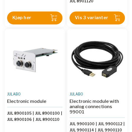
JUL 8901120
Kjøp her
Vis 3 varianter
JULABO
JULABO
Electronic module
Electronic module with
analog connections
99001
JUL 8900105
|
JUL 8900100
|
JUL 8900106
|
JUL 8900110
JUL 9900100
|
JUL 9900112
|
JUL 9900114
|
JUL 9900110