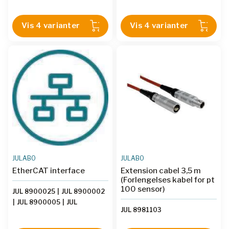
Vis 4 varianter
Vis 4 varianter
JULABO
JULABO
EtherCAT interface
Extension cabel 3,5 m
(Forlengelses kabel for pt
100 sensor)
JUL 8900025
|
JUL 8900002
|
JUL 8900005
|
JUL
JUL 8981103
8900020
|
JUL 8900026
|
JUL 8900024