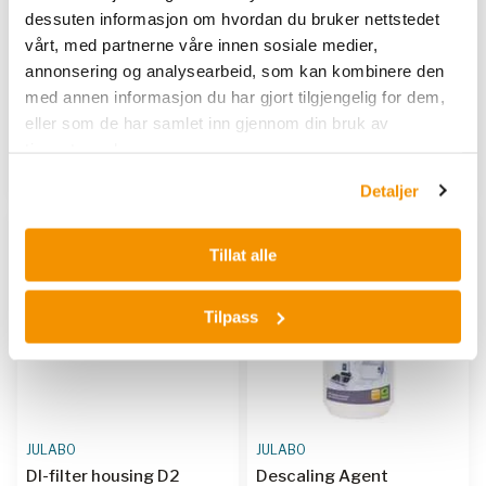
JULABO
JULABO
dessuten informasjon om hvordan du bruker nettstedet
DI-filter
DI-filter housing D1
vårt, med partnerne våre innen sosiale medier,
annonsering og analysearbeid, som kan kombinere den
JUL 8920005
|
JUL 8920016
|
JUL D1
med annen informasjon du har gjort tilgjengelig for dem,
JUL 8920017
|
JUL 8920018
|
eller som de har samlet inn gjennom din bruk av
JUL 8920019
|
JUL 8920020
|
tjenestene deres.
JUL 8920036
|
JUL 8920038
|
Vis 11 varianter
Kjøp her
JUL 8920039
|
JUL 8920040
Detaljer
|
JUL 8920000
Tillat alle
Tilpass
JULABO
JULABO
DI-filter housing D2
Descaling Agent