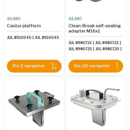
JULABO
JULABO
Castor platform
Clean-Break self-sealing
adapter M16x1
JUL 8910040
|
JUL 8910045
JUL 8980721
|
JUL 8980723
|
JUL 8980725
|
JUL 8980720
|
JUL 8980722
|
JUL 8980724
|
JUL 8980771
|
JUL 8980772
|
Vis 2 varianter
Vis 20 varianter
JUL 8980773
|
JUL 8980715
|
JUL 8980711
|
JUL 8980717
|
JUL 8980713
|
JUL 8980714
|
JUL 8980710
|
JUL 8980716
|
JUL 8980712
|
JUL 8980701
|
JUL 8980703
|
JUL 8980705