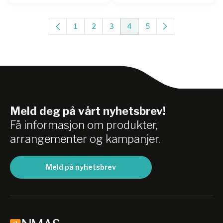
JUL 8981020
|
JUL 8981021
|
JUL 8981002
1
2
3
4
5
Meld deg på vårt nyhetsbrev!
Få informasjon om produkter,
arrangementer og kampanjer.
Meld på nyhetsbrev