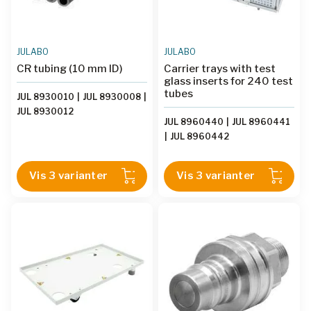
JULABO
JULABO
CR tubing (10 mm lD)
Carrier trays with test
glass inserts for 240 test
tubes
JUL 8930010
|
JUL 8930008
|
JUL 8930012
JUL 8960440
|
JUL 8960441
|
JUL 8960442
Vis 3 varianter
Vis 3 varianter