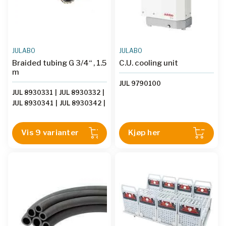
JULABO
JULABO
Braided tubing G 3/4“ , 1.5
C.U. cooling unit
m
JUL 9790100
JUL 8930331
|
JUL 8930332
|
JUL 8930341
|
JUL 8930342
|
JUL 8930326
|
JUL 8930325
|
JUL 8930312
|
JUL 8930319
|
Vis 9 varianter
Kjøp her
JUL 8930308