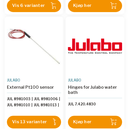
Vis 6 varianter
Kjøp her
JULABO
JULABO
External Pt100 sensor
Hinges for Julabo water
bath
JUL 8981003
|
JUL 8981006
|
JUL 7.420.4830
JUL 8981010
|
JUL 8981013
|
JUL 8981014
|
JUL 8981015
|
JUL 8981016
|
JUL 8981017
|
Vis 13 varianter
Kjøp her
JUL 8981022
|
JUL 8981023
|