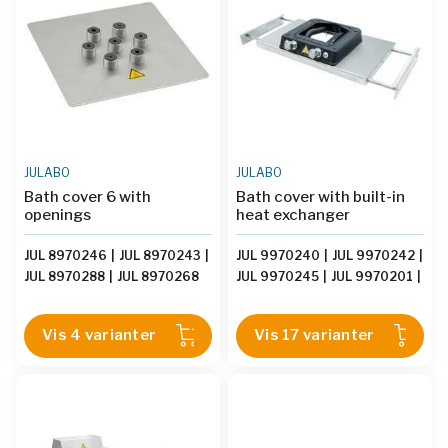
JULABO
JULABO
Bath cover 6 with
Bath cover with built-in
openings
heat exchanger
JUL 8970246
|
JUL 8970243
|
JUL 9970240
|
JUL 9970242
|
JUL 8970288
|
JUL 8970268
JUL 9970245
|
JUL 9970201
|
JUL 9970202
|
JUL 9970290
|
JUL 9970291
|
JUL 9970292
|
Vis 4 varianter
Vis 17 varianter
JUL 9970293
|
JUL 9970296
|
JUL 9970253
|
JUL 9970254
|
JUL 9970257
|
JUL 9970243
|
JUL 9970228
|
JUL 9970229
|
JUL 9970247