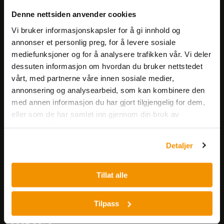
Meld deg på vårt nyhetsbrev!
Denne nettsiden anvender cookies
Få informasjon om produkter,
arrangementer og kampanjer.
Vi bruker informasjonskapsler for å gi innhold og
annonser et personlig preg, for å levere sosiale
mediefunksjoner og for å analysere trafikken vår. Vi deler
Meld på nyhetsbrev
dessuten informasjon om hvordan du bruker nettstedet
vårt, med partnerne våre innen sosiale medier,
annonsering og analysearbeid, som kan kombinere den
med annen informasjon du har gjort tilgjengelig for dem,
eller som de har samlet inn gjennom din bruk av
tjenestene deres.
Nerliens Meszansky AS
Detaljer
Besøksadresse:
Tillat alle
Nils Hansens vei 8
0667 OSLO
Lager:
Tilpass
Nils Hansens vei 10