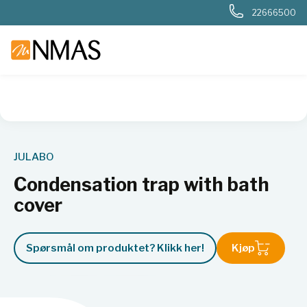
22666500
NMAS hjem
Produkter
Basis labutstyr
Generelt labutstyr
JULABO
Condensation trap with bath
cover
Spørsmål om produktet? Klikk her!
Kjøp