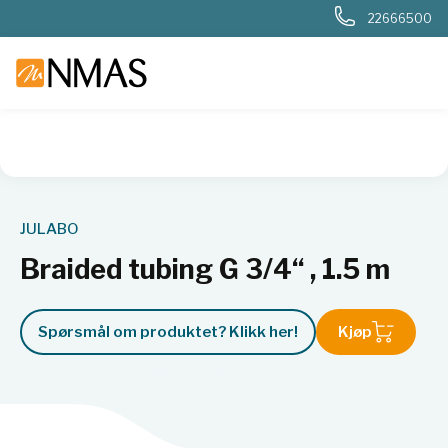
22666500
NMAS hjem
Produkter
Basis labutstyr
Generelt labutstyr
JULABO
Braided tubing G 3/4“ , 1.5 m
Spørsmål om produktet? Klikk her!
Kjøp