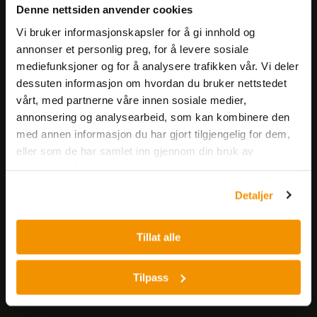
Få informasjon om produkter,
Denne nettsiden anvender cookies
arrangementer og kampanjer.
Vi bruker informasjonskapsler for å gi innhold og
annonser et personlig preg, for å levere sosiale
Meld på nyhetsbrev
mediefunksjoner og for å analysere trafikken vår. Vi deler
dessuten informasjon om hvordan du bruker nettstedet
vårt, med partnerne våre innen sosiale medier,
annonsering og analysearbeid, som kan kombinere den
med annen informasjon du har gjort tilgjengelig for dem,
eller som de har samlet inn gjennom din bruk av
tjenestene deres.
Nerliens Meszansky AS
Detaljer
Besøksadresse:
Nils Hansens vei 8
Tillat alle
0667 OSLO
Lager:
Tilpass
Nils Hansens vei 10
0667 OSLO