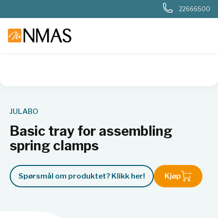
22666500
NMAS hjem
Produkter
Basis labutstyr
Generelt labutstyr
JULABO
Basic tray for assembling
spring clamps
Spørsmål om produktet? Klikk her!
Kjøp