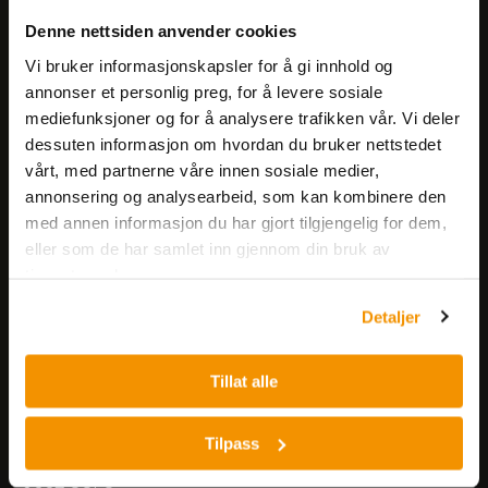
Meld deg på vårt nyhetsbrev!
Denne nettsiden anvender cookies
Få informasjon om produkter,
arrangementer og kampanjer.
Vi bruker informasjonskapsler for å gi innhold og
annonser et personlig preg, for å levere sosiale
mediefunksjoner og for å analysere trafikken vår. Vi deler
Meld på nyhetsbrev
dessuten informasjon om hvordan du bruker nettstedet
vårt, med partnerne våre innen sosiale medier,
annonsering og analysearbeid, som kan kombinere den
med annen informasjon du har gjort tilgjengelig for dem,
eller som de har samlet inn gjennom din bruk av
tjenestene deres.
Nerliens Meszansky AS
Detaljer
Besøksadresse:
Tillat alle
Nils Hansens vei 8
0667 OSLO
Lager:
Tilpass
Nils Hansens vei 10