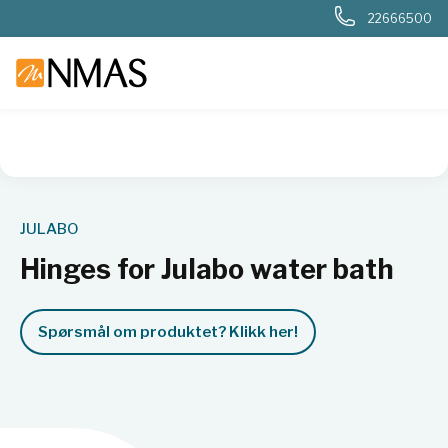
22666500
NMAS hjem
Produkter
Basis labutstyr
Generelt labutstyr
JULABO
Hinges for Julabo water bath
Spørsmål om produktet? Klikk her!