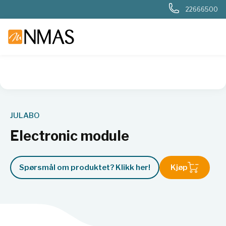
22666500
NMAS hjem
Produkter
Basis labutstyr
Generelt labutstyr
JULABO
Electronic module
Spørsmål om produktet? Klikk her!
Kjøp