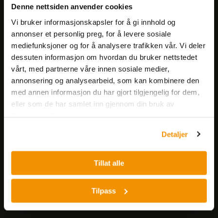
Få informasjon om produkter,
Denne nettsiden anvender cookies
arrangementer og kampanjer.
Vi bruker informasjonskapsler for å gi innhold og
annonser et personlig preg, for å levere sosiale
Meld på nyhetsbrev
mediefunksjoner og for å analysere trafikken vår. Vi deler
dessuten informasjon om hvordan du bruker nettstedet
vårt, med partnerne våre innen sosiale medier,
annonsering og analysearbeid, som kan kombinere den
med annen informasjon du har gjort tilgjengelig for dem,
eller som de har samlet inn gjennom din bruk av
tjenestene deres.
Nerliens Meszansky AS
Detaljer
Besøksadresse:
Nils Hansens vei 8
Tillat alle
0667 OSLO
Lager:
Tilpass
Nils Hansens vei 10
0667 OSLO