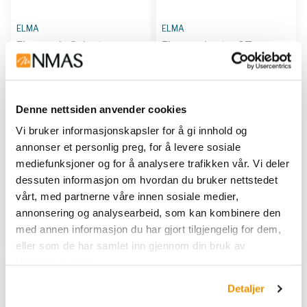
ELMA
ELMA
Elmasonic Select
Elmasonic xtra ST
500,220-240V - noise
tilbehør - Attachment
protect.cover
frame
For montering av Elma
ELM 1109445-001
Denne nettsiden anvender cookies
Move på en Elmasonic xtra
ST med lydtett deksel Kan
Vi bruker informasjonskapsler for å gi innhold og
ettermonteres på xtra ST
annonser et personlig preg, for å levere sosiale
enhetene 300, 1600 og
mediefunksjoner og for å analysere trafikken vår. Vi deler
2500
ELM 1111699
|
ELM 1116457
|
dessuten informasjon om hvordan du bruker nettstedet
ELM 1116834
|
ELM 1120721
vårt, med partnerne våre innen sosiale medier,
annonsering og analysearbeid, som kan kombinere den
Kjøp her
Vis 4 varianter
med annen informasjon du har gjort tilgjengelig for dem,
eller som de har samlet inn gjennom din bruk av
tjenestene deres.
Detaljer