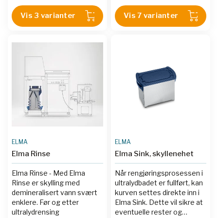
1116402-001
|
ELM 1118068-
Vis 3 varianter
Vis 7 varianter
001
|
ELM 1111714-001
ELMA
ELMA
Elma Rinse
Elma Sink, skyllenehet
Elma Rinse - Med Elma
Når rengjøringsprosessen i
Rinse er skylling med
ultralydbadet er fullført, kan
demineralisert vann svært
kurven settes direkte inn i
enklere. Før og etter
Elma Sink. Dette vil sikre at
ultralydrensing
eventuelle rester og