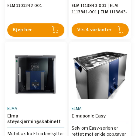
rengjøringskjemikalier
ELM 1101242-001
ELM 1113840-001
|
ELM
skylles av – grundig. I
1113841-001
|
ELM 1113843-
kombinasjon med et
001
|
ELM 1113839-001
passende skyllemiddel
garanterer dette optimale
Kjøp her
Vis 4 varianter
rengjøringsresultater.
ELMA
ELMA
Elma
Elmasonic Easy
støyskjermingskabinett
Selv om Easy-serien er
Mutebox fra Elma beskytter
rettet mot enkle oppgaver,