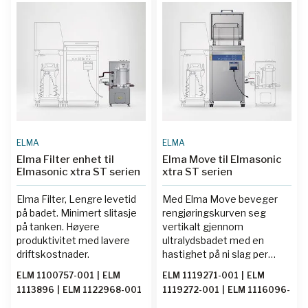
1076442-001
|
ELM
rengjøringsprosessen.
Teksten er oversatt med KI.
1076443-001
|
ELM
1076439-001
ELMA
ELMA
Elma Filter enhet til
Elma Move til Elmasonic
Elmasonic xtra ST serien
xtra ST serien
Elma Filter, Lengre levetid
Med Elma Move beveger
på badet. Minimert slitasje
rengjøringskurven seg
på tanken. Høyere
vertikalt gjennom
produktivitet med lavere
ultralydsbadet med en
driftskostnader.
hastighet på ni slag per
minutt.
ELM 1100757-001
|
ELM
ELM 1119271-001
|
ELM
1113896
|
ELM 1122968-001
1119272-001
|
ELM 1116096-
001
|
ELM 1119273-001
|
ELM