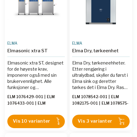
ELMA
ELMA
Elmasonic xtra ST
Elma Dry, tørkeenhet
Elmasonic xtra ST, designet
Elma Dry, tørkeneehheter.
for de høyeste krav,
Etter rengjøring i
imponerer også med sin
ultralydbad, skyller du først i
brukervennlighet. Alle
Elma sink og deretter
funksjoner og
tørkes det i Elma Dry. Raskt
rengjøringsparametere -
og enkelt
ELM 1076429-001
|
ELM
ELM 1078542-001
|
ELM
ultralydsfrekvens, tids- og
1076433-001
|
ELM
1082175-001
|
ELM 1078575-
varmeinnstillinger - kan
1076431-001
|
ELM
001
intuitivt konfigureres via
1076436-001
|
ELM
det sprutsikre
Vis 10 varianter
Vis 3 varianter
1076435-001
|
ELM
kontrollpanelet på fronten.
1076438-001
|
ELM
Panelet sikrer også enkel
1076440-001
|
ELM
overvåking av