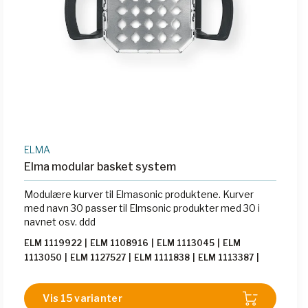
ELMA
Elma modular basket system
Modulære kurver til Elmasonic produktene. Kurver
med navn 30 passer til Elmsonic produkter med 30 i
navnet osv. ddd
ELM 1119922
|
ELM 1108916
|
ELM 1113045
|
ELM
1113050
|
ELM 1127527
|
ELM 1111838
|
ELM 1113387
|
ELM 1113390
|
ELM 1113110
|
ELM 1113404
|
ELM
1108458
|
ELM 1113072
|
ELM 1107675
|
ELM 1107641
|
Vis 15 varianter
ELM 1117923