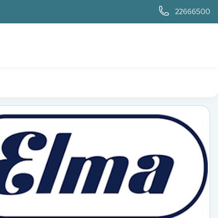
0
22666500