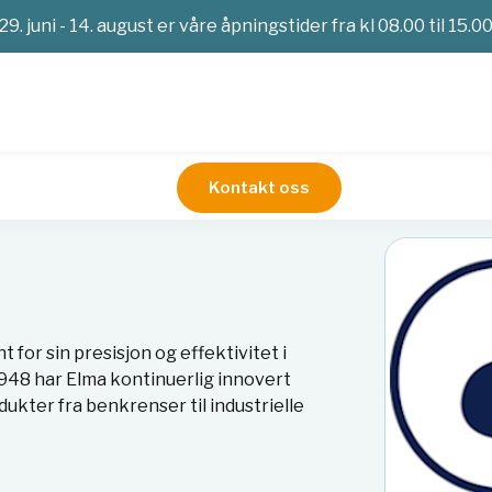
29. juni - 14. august er våre åpningstider fra kl 08.00 til 15.0
Kontakt oss
 for sin presisjon og effektivitet i
1948 har Elma kontinuerlig innovert
dukter fra benkrenser til industrielle