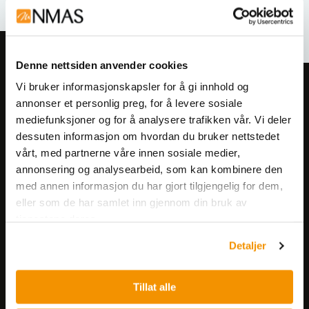
Denne nettsiden anvender cookies
Vi bruker informasjonskapsler for å gi innhold og
Meld deg på vårt nyhetsbrev!
annonser et personlig preg, for å levere sosiale
Få informasjon om produkter,
mediefunksjoner og for å analysere trafikken vår. Vi deler
arrangementer og kampanjer.
dessuten informasjon om hvordan du bruker nettstedet
vårt, med partnerne våre innen sosiale medier,
annonsering og analysearbeid, som kan kombinere den
Meld på nyhetsbrev
med annen informasjon du har gjort tilgjengelig for dem,
eller som de har samlet inn gjennom din bruk av
tjenestene deres.
Detaljer
Tillat alle
Nerliens Meszansky AS