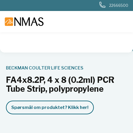
22666500
NMAS hjem
Produkter
Basis labutstyr
Sentrifuger
Roto
BECKMAN COULTER LIFE SCIENCES
FA4x8.2P, 4 x 8 (0.2ml) PCR
Tube Strip, polypropylene
Spørsmål om produktet? Klikk her!