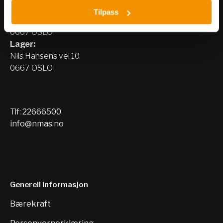
Besøksadresse:
Tilpass
Nils Hansens vei 8
0667 OSLO
Lager:
Nils Hansens vei 10
0667 OSLO
Tlf:
22666500
info@nmas.no
Generell informasjon
Bærekraft