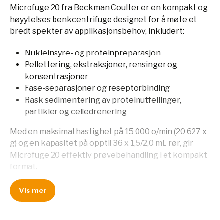
Microfuge 20 fra Beckman Coulter er en kompakt og
høyytelses benkcentrifuge designet for å møte et
bredt spekter av applikasjonsbehov, inkludert:
Nukleinsyre- og proteinpreparasjon
Pellettering, ekstraksjoner, rensinger og
konsentrasjoner
Fase-separasjoner og reseptorbinding
Rask sedimentering av proteinutfellinger,
partikler og celledrenering
Med en maksimal hastighet på 15 000 o/min (20 627 x
g) og en kapasitet på opptil 36 x 1,5/2,0 mL rør, gir
Microfuge 20 effektiv prøvebehandling i et kompakt
format.
Nøkkelfunksjoner:
Vis mer
Høy ytelse:
Oppnår hastigheter opptil 15 000