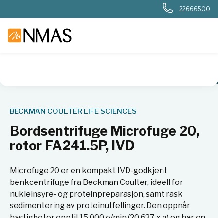
22666500
NMAS hjem
Produkter
Basis labutstyr
Sentrifuger
Bord
BECKMAN COULTER LIFE SCIENCES
Bordsentrifuge Microfuge 20,
rotor FA241.5P, IVD
Microfuge 20 er en kompakt IVD-godkjent
benkcentrifuge fra Beckman Coulter, ideell for
nukleinsyre- og proteinpreparasjon, samt rask
sedimentering av proteinutfellinger. Den oppnår
hastigheter opptil 15 000 o/min (20 627 x g) og har en