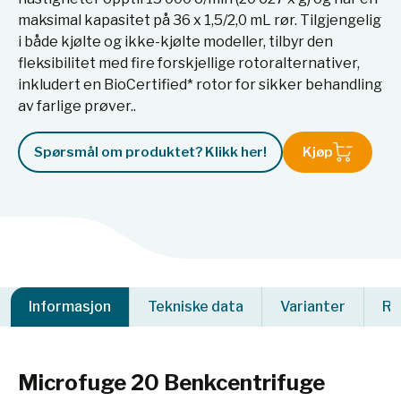
maksimal kapasitet på 36 x 1,5/2,0 mL rør. Tilgjengelig
i både kjølte og ikke-kjølte modeller, tilbyr den
fleksibilitet med fire forskjellige rotoralternativer,
inkludert en BioCertified* rotor for sikker behandling
av farlige prøver..
Spørsmål om produktet? Klikk her!
Kjøp
Informasjon
Tekniske data
Varianter
Re
Microfuge 20 Benkcentrifuge