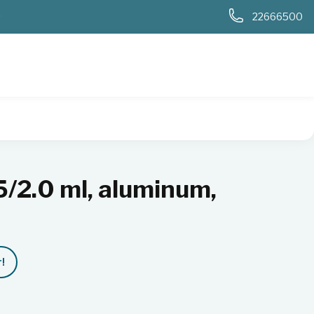
0
22666500
5/2.0 ml, aluminum,
!