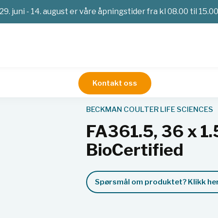
29. juni - 14. august er våre åpningstider fra kl 08.00 til 15.0
Kontakt oss
orer
FA361.5, 36 x 1.5/2.0 ml, aluminum, BioCertified
BECKMAN COULTER LIFE SCIENCES
FA361.5, 36 x 1.
BioCertified
Spørsmål om produktet? Klikk her