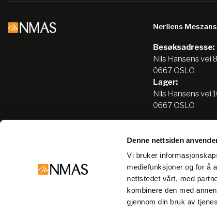
Nerliens Meszan
Besøksadresse:
Nils Hansens vei 
0667 OSLO
Lager:
Nils Hansens vei 
0667 OSLO
Denne nettsiden anvende
Tlf:
22666500
Vi bruker informasjonskapsl
info@nmas.no
mediefunksjoner og for å a
nettstedet vårt, med part
kombinere den med annen in
gjennom din bruk av tjene