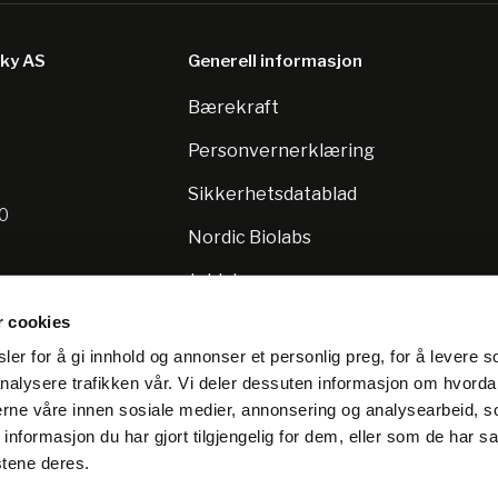
sky AS
Generell informasjon
Bærekraft
8
Personvernerklæring
Sikkerhetsdatablad
10
Nordic Biolabs
Jobb hos oss
r cookies
er for å gi innhold og annonser et personlig preg, for å levere s
nalysere trafikken vår. Vi deler dessuten informasjon om hvorda
nerne våre innen sosiale medier, annonsering og analysearbeid, 
formasjon du har gjort tilgjengelig for dem, eller som de har sa
stene deres.