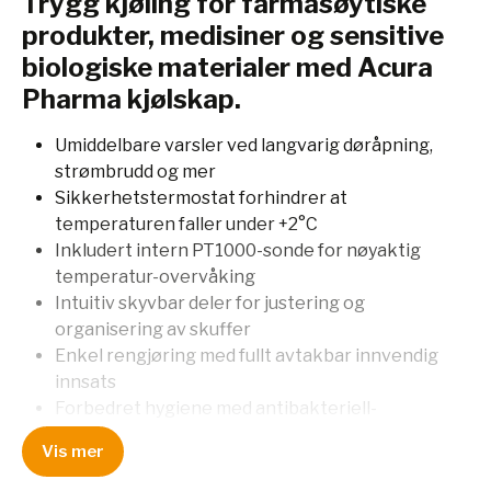
Trygg kjøling for farmasøytiske
produkter, medisiner og sensitive
biologiske materialer med Acura
Pharma kjølskap.
Umiddelbare varsler ved langvarig døråpning,
strømbrudd og mer
Sikkerhetstermostat forhindrer at
temperaturen faller under +2°C
Inkludert intern PT1000-sonde for nøyaktig
temperatur-overvåking
Intuitiv skyvbar deler for justering og
organisering av skuffer
Enkel rengjøring med fullt avtakbar innvendig
innsats
Forbedret hygiene med antibakteriell-
coating for renhet
Vis mer
Ø27 mm tilgangsport og tørrkontakt for
eksterne alarmsystemer