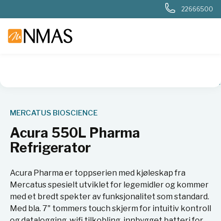
22666500
NMAS hjem
Produkter
Basis labutstyr
Kjøl og frys
Kjøl
MERCATUS BIOSCIENCE
Acura 550L Pharma
Refrigerator
Acura Pharma er toppserien med kjøleskap fra
Mercatus spesielt utviklet for legemidler og kommer
med et bredt spekter av funksjonalitet som standard.
Med bla. 7" tommers touch skjerm for intuitiv kontroll
og datalogging, wifi tilkobling, innbygget batteri for