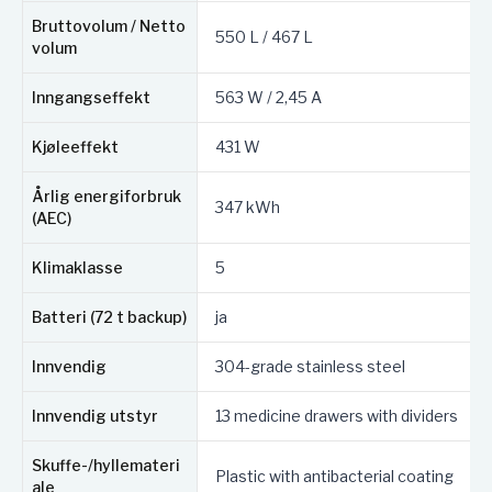
utside av rustfritt stål med hel dør
Bruttovolum / Netto
utside av rustfritt stål med glassdør
550 L / 467 L
volum
hvit utside med hel dør
hvit utside med glassdør
Inngangseffekt
563 W / 2,45 A
Standarder:
Kjøleeffekt
431 W
ATEX (alle modeller):
EN 60079-0:2015
Årlig energiforbruk
EN 60079-7:2015)
347 kWh
(AEC)
Kompatibel med DIN 13277-standarden
(standard på Acura-modeller)
Klimaklasse
5
Batteri (72 t backup)
ja
Innvendig
304-grade stainless steel
Innvendig utstyr
13 medicine drawers with dividers
Skuffe-/hyllemateri
Plastic with antibacterial coating
ale