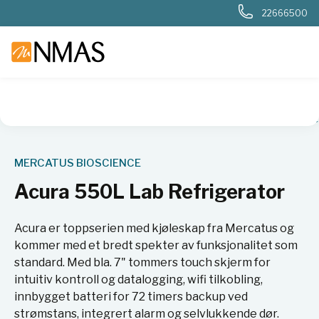
22666500
NMAS hjem
Produkter
Basis labutstyr
Kjøl og frys
Kjøl
MERCATUS BIOSCIENCE
Acura 550L Lab Refrigerator
Acura er toppserien med kjøleskap fra Mercatus og
kommer med et bredt spekter av funksjonalitet som
standard. Med bla. 7" tommers touch skjerm for
intuitiv kontroll og datalogging, wifi tilkobling,
innbygget batteri for 72 timers backup ved
strømstans, integrert alarm og selvlukkende dør.