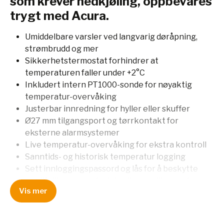
som krever nedkjøling, oppbevares
trygt med Acura.
Umiddelbare varsler ved langvarig døråpning,
strømbrudd og mer
Sikkerhetstermostat forhindrer at
temperaturen faller under +2°C
Inkludert intern PT1000-sonde for nøyaktig
temperatur-overvåking
Justerbar innredning for hyller eller skuffer
Ø27 mm tilgangsport og tørrkontakt for
eksterne alarmsystemer
Live temperatur-overvåking for ekstra kontroll
Sanntids- og historisk temperatur logging
Sett innloggingspassord og lås for å beskytte
verdifullt prøvemateriale eller medikamenter
Vis mer
Fjernkontroll over medisiner, flasker og
legemidler, når som helst og hvor som helst
Driftsvarsler gir trygghet og reduserer feil.