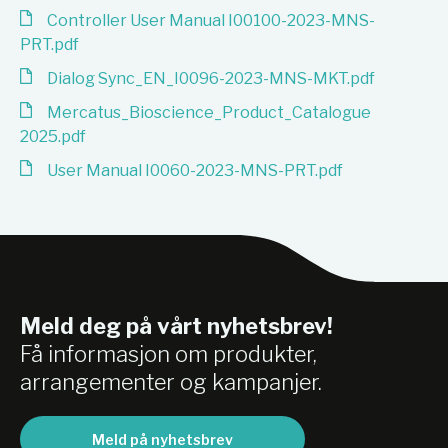
Controller User Manual I00100-2023-MNS-
PRT.pdf
Dialog Sync_EN_I0096-2023-MNS-MKT.pdf
Mercatus_Bioscience_Product_Catalogue
2025.pdf
User Manual I0060-2023-MNS-PRT.pdf
Meld deg på vårt nyhetsbrev!
Få informasjon om produkter,
arrangementer og kampanjer.
Meld på nyhetsbrev