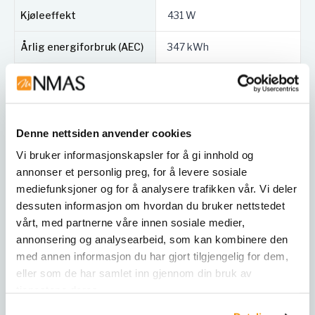
EN 60079-7:2015)
Kjøleeffekt
431 W
Kompatibel med DIN 13277-standarden
(standard på Acura-modeller)
Årlig energiforbruk (AEC)
347 kWh
Klimaklasse
5
Batteri (72 t backup)
Yes
Denne nettsiden anvender cookies
Innvendig
304-grade stainless steel
Vi bruker informasjonskapsler for å gi innhold og
annonser et personlig preg, for å levere sosiale
Innvendig utstyr
4 wire shelves
mediefunksjoner og for å analysere trafikken vår. Vi deler
Skuffe-/hyllemateriale
Plastic-coated steel
dessuten informasjon om hvordan du bruker nettstedet
vårt, med partnerne våre innen sosiale medier,
Anvendbart område i mm
annonsering og analysearbeid, som kan kombinere den
530x650 mm
(BxD)
med annen informasjon du har gjort tilgjengelig for dem,
eller som de har samlet inn gjennom din bruk av
Maks last per hylle
30 / 12kg
tjenestene deres.