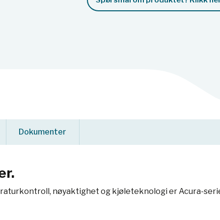
Spørsmål om produktet? Klikk her
Dokumenter
er.
urkontroll, nøyaktighet og kjøleteknologi er Acura-serien