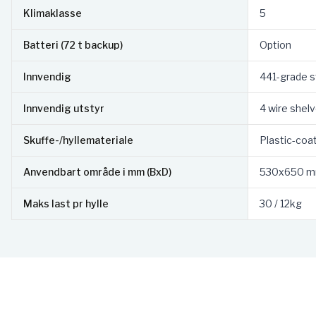
Klimaklasse
5
Batteri (72 t backup)
Option
Innvendig
441-grade s
Innvendig utstyr
4 wire shel
Skuffe-/hyllemateriale
Plastic-coa
Anvendbart område i mm (BxD)
530x650 
Maks last pr hylle
30 / 12kg