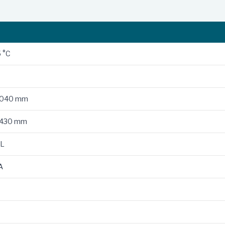
5 °C
 på Acura-modeller)
2040 mm
1430 mm
 L
A