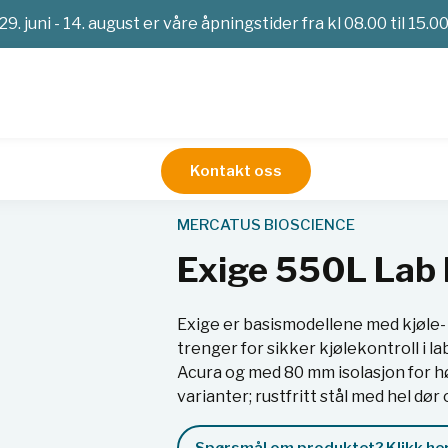
29. juni - 14. august er våre åpningstider fra kl 08.00 til 15.0
Kontakt oss
sere
Exige 550L Lab Freezer
MERCATUS BIOSCIENCE
Exige 550L Lab 
Exige er basismodellene med kjøle-
trenger for sikker kjølekontroll i 
Acura og med 80 mm isolasjon for hø
varianter; rustfritt stål med hel dør