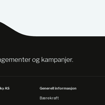
angementer og kampanjer.
sky AS
Generell informasjon
Bærekraft
8