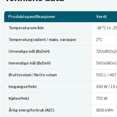
hvit utside med hel dør
Standarder:
Produktspesifikasjoner
Verdi
ATEX (alle modeller):
EN 60079-0:2015
Temperaturområde
-18 °C to -2
EN 60079-7:2015)
Kompatibel med DIN 13277-standarden (standard
Temperaturgradient / maks. variasjon
3°C
Utvendige mål (BxDxH)
720x850x
Innvendige mål (BxDxH)
560x680x
Bruttovolum / Netto volum
550 L / 467
Inngangseffekt
436 W / 1,9 
Kjøleeffekt
755 W
Årlig energiforbruk (AEC)
1836 kWh