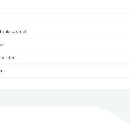
tainless steel
ves
ted steel
mm