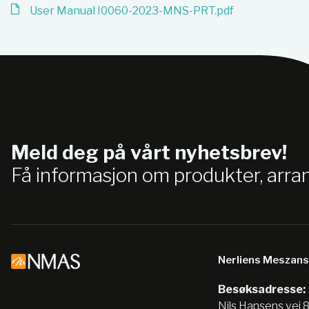
User Manual I0060-2023-MNS-PRT.pdf
Meld deg på vårt nyhetsbrev!
Få informasjon om produkter, arr
Nerliens Meszan
Besøksadresse:
Nils Hansens vei 