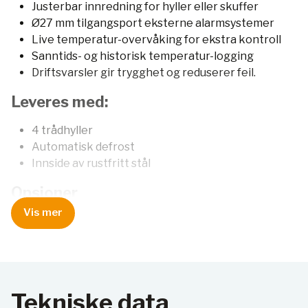
Justerbar innredning for hyller eller skuffer
Ø27 mm tilgangsport eksterne alarmsystemer
Live temperatur-overvåking for ekstra kontroll
Sanntids- og historisk temperatur-logging
Driftsvarsler gir trygghet og reduserer feil.
Leveres med:
4 trådhyller
Automatisk defrost
Innside av rustfritt stål
Opsjoner
Vis mer
Battery backup inntil 72 timer
Wi-Fi tilkobling til Dialog IoT
Alle modellene leveres i 2 varianter:
Tekniske data
utside av rustfritt stål med hel dør