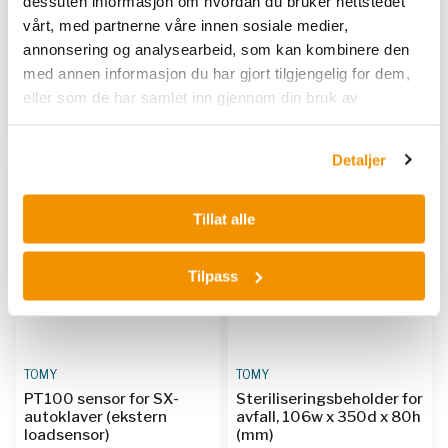
dessuten informasjon om hvordan du bruker nettstedet
300E /SX-500
700E
vårt, med partnerne våre innen sosiale medier,
annonsering og analysearbeid, som kan kombinere den
TOM STD-500
TOM STD-700
med annen informasjon du har gjort tilgjengelig for dem,
eller som de har samlet inn gjennom din bruk av
Kjøp her
Kjøp her
tjenestene deres.
Detaljer
Tillat alle
Tilpass
TOMY
TOMY
PT100 sensor for SX-
Steriliseringsbeholder for
autoklaver (ekstern
avfall, 106w x 350d x 80h
loadsensor)
(mm)