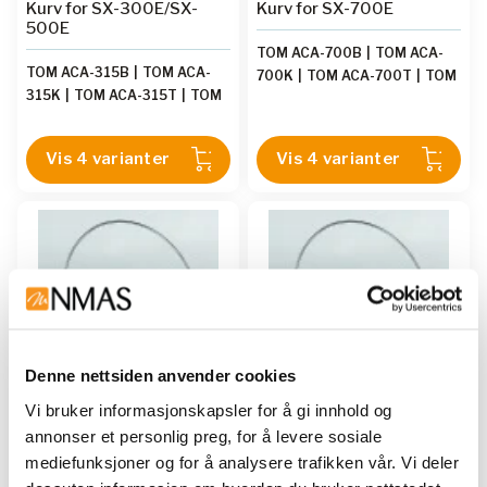
Kurv for SX-300E/SX-
Kurv for SX-700E
500E
TOM ACA-700B
|
TOM ACA-
TOM ACA-315B
|
TOM ACA-
700K
|
TOM ACA-700T
|
TOM
315K
|
TOM ACA-315T
|
TOM
ACA-710TP
ACA-325TP
Vis 4 varianter
Vis 4 varianter
Denne nettsiden anvender cookies
Vi bruker informasjonskapsler for å gi innhold og
annonser et personlig preg, for å levere sosiale
TOMY
TOMY
mediefunksjoner og for å analysere trafikken vår. Vi deler
Kurv til 128 Durhamrør,
Kurv til 172 Durhamrør,
ø=295 x 185 mm, til SX-
ø=345 x 185 mm, til SX-