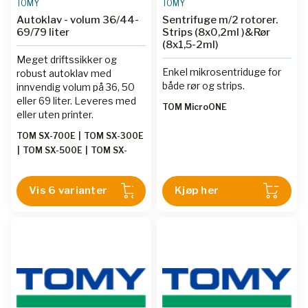
TOMY
TOMY
Autoklav - volum 36/44-
Sentrifuge m/2 rotorer.
69/79 liter
Strips (8x0,2ml )&Rør
(8x1,5-2ml)
Meget driftssikker og
Enkel mikrosentriduge for
robust autoklav med
både rør og strips.
innvendig volum på 36, 50
eller 69 liter. Leveres med
TOM MicroONE
eller uten printer.
TOM SX-700E
|
TOM SX-300E
|
TOM SX-500E
|
TOM SX-
700EP
|
TOM SX-300EP
|
TOM SX-500EP
Vis 6 varianter
Kjøp her