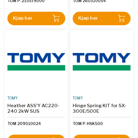
TOM P-233579000
TOM 260310054
Kjøp her
Kjøp her
TOMY
TOMY
Heather ASS'Y AC220-
Hinge Spring KIT for SX-
240 2kW SUS
300E/500E
TOM 209010024
TOM P-HSK500