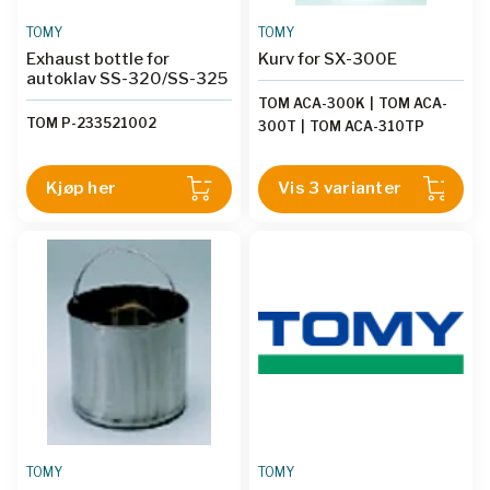
TOMY
TOMY
Exhaust bottle for
Kurv for SX-300E
autoklav SS-320/SS-325
TOM ACA-300K
|
TOM ACA-
TOM P-233521002
300T
|
TOM ACA-310TP
Kjøp her
Vis 3 varianter
TOMY
TOMY