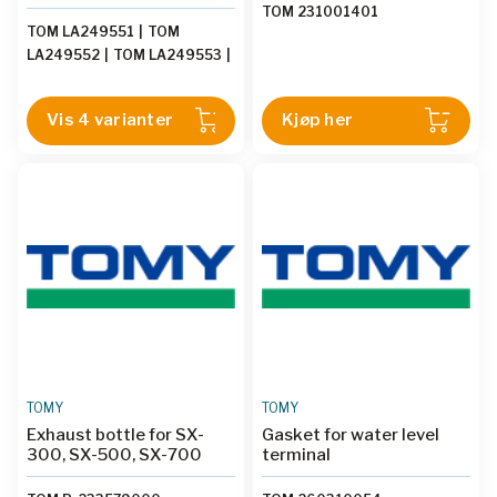
TOM 231001401
TOM LA249551
|
TOM
LA249552
|
TOM LA249553
|
TOM LA249554
Vis 4 varianter
Kjøp her
TOMY
TOMY
Exhaust bottle for SX-
Gasket for water level
300, SX-500, SX-700
terminal